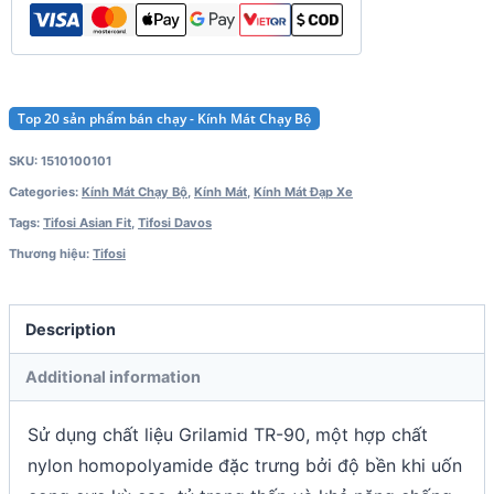
Top 20 sản phẩm bán chạy - Kính Mát Chạy Bộ
SKU:
1510100101
Categories:
Kính Mát Chạy Bộ
,
Kính Mát
,
Kính Mát Đạp Xe
Tags:
Tifosi Asian Fit
,
Tifosi Davos
Thương hiệu:
Tifosi
Description
Additional information
Sử dụng chất liệu Grilamid TR-90, một hợp chất
nylon homopolyamide đặc trưng bởi độ bền khi uốn