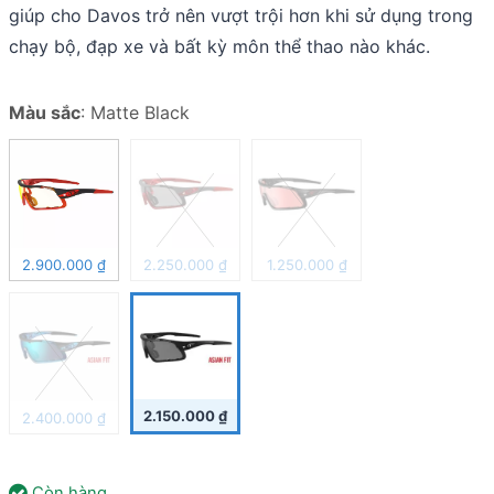
giúp cho Davos trở nên vượt trội hơn khi sử dụng trong
chạy bộ, đạp xe và bất kỳ môn thể thao nào khác.
Màu sắc
:
Matte Black
2.900.000
₫
2.250.000
₫
1.250.000
₫
2.150.000
₫
2.400.000
₫
Còn hàng