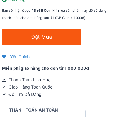
Bạn sẽ nhận được
43 ¥₵฿ Coin
khi mua sản phẩm này để sử dụng
thanh toán cho đơn hàng sau. (1 ¥₵฿ Coin = 1.000đ)
Kính
Đặt Mua
mát
thể
thao
Yêu Thích
Tifosi
Miễn phí giao hàng cho đơn từ 1.000.000đ
Davos
|
Thanh Toán Linh Hoạt
Matte
Giao Hàng Toàn Quốc
Black
Đổi Trả Dễ Dàng
(Asian
Fit)
THANH TOÁN AN TOÀN
quantity