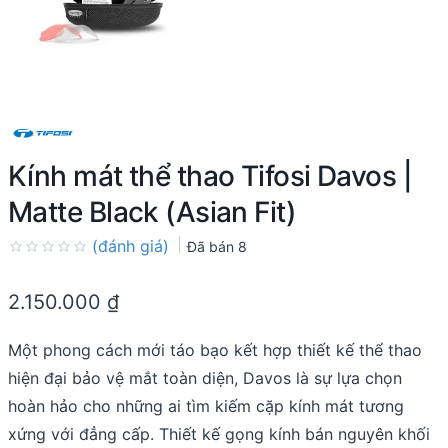
Kính mát thể thao Tifosi Davos |
Matte Black (Asian Fit)
(đánh giá)
Đã bán
8
Rated
0.0
2.150.000
₫
out
of
5
Một phong cách mới táo bạo kết hợp thiết kế thể thao
hiện đại bảo vệ mắt toàn diện, Davos là sự lựa chọn
hoàn hảo cho những ai tìm kiếm cặp kính mát tương
xứng với đẳng cấp. Thiết kế gọng kính bán nguyên khối