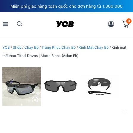
Skip
Miễn phí giao hàng toàn quốc cho đơn hàng từ 1.000.000
to
content
0
YCB
/
Shop
/
Chạy Bộ
/
Trang Phục Chạy Bộ
/
Kính Mát Chạy Bộ
/
Kính mát
thể thao Tifosi Davos | Matte Black (Asian Fit)