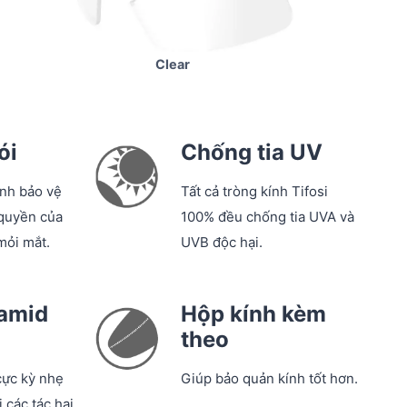
Clear
ói
Chống tia UV
ính bảo vệ
Tất cả tròng kính Tifosi
quyền của
100% đều chống tia UVA và
mỏi mắt.
UVB độc hại.
lamid
Hộp kính kèm
theo
cực kỳ nhẹ
Giúp bảo quản kính tốt hơn.
 các tác hại