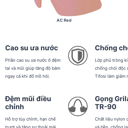
AC Red
Cao su ưa nước
Chống ch
Phần cao su ưa nước ở đệm
Lớp phủ tròng k
tai và mũi giúp tăng độ bám
chống chói độc 
ngay cả khi đổ mồ hôi.
Tifosi làm giảm 
Đệm mũi điều
Gọng Gri
chỉnh
TR-90
Hỗ trợ tùy chỉnh, hạn chế
Chất liệu nylon 
trượt và tăng sự thoải mái.
và bền, chống lại