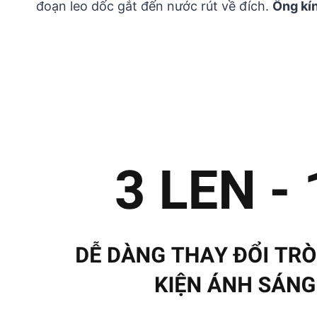
đoạn leo dốc gắt đến nước rút về đích.
Ống kín