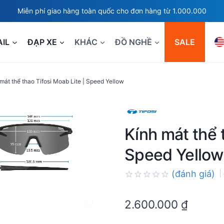
Miễn phí giao hàng toàn quốc cho đơn hàng từ 1.000.000
AIL
ĐẠP XE
KHÁC
ĐỒ NGHỀ
SALE
mát thể thao Tifosi Moab Lite | Speed Yellow
Kính mát thể 
Speed Yellow
(đánh giá)
Rated
0.0
2.600.000
₫
out
of
5