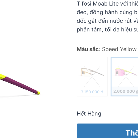
Tifosi Moab Lite với th
đeo, đồng hành cùng b
dốc gắt đến nước rút v
phân tâm, tối đa hiệu su
Màu sắc
:
Speed Yellow
2.600.000
3.150.000
₫
Hết Hàng
Thô