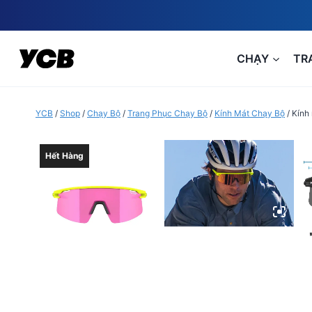
Skip
to
content
CHẠY
TR
YCB
/
Shop
/
Chạy Bộ
/
Trang Phục Chạy Bộ
/
Kính Mát Chạy Bộ
/
Kính 
Hết Hàng