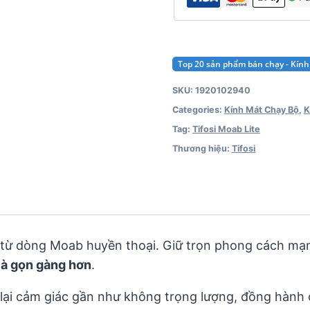
Top 20 sản phẩm bán chạy - Kín
SKU:
1920102940
Categories:
Kính Mát Chạy Bộ
,
K
Tag:
Tifosi Moab Lite
Thương hiệu:
Tifosi
từ dòng Moab huyền thoại. Giữ trọn phong cách mạn
và gọn gàng hơn
.
 lại cảm giác gần như không trọng lượng, đồng hành