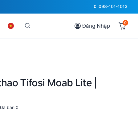
098-101-1013
0
Đăng Nhập
thao Tifosi Moab Lite |
Đã bán
0