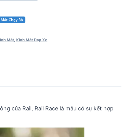
h Mát Chạy Bộ
ính Mát
,
Kính Mát Đạp Xe
ông của Rail, Rail Race là mẫu có sự kết hợp