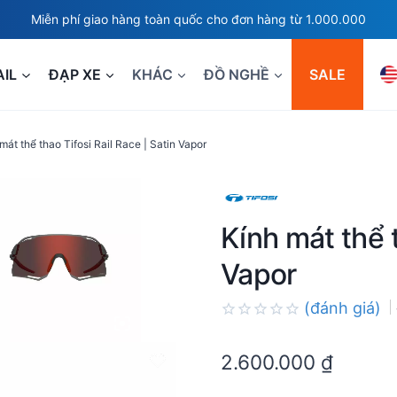
Miễn phí giao hàng toàn quốc cho đơn hàng từ 1.000.000
AIL
ĐẠP XE
KHÁC
ĐỒ NGHỀ
SALE
mát thể thao Tifosi Rail Race | Satin Vapor
Kính mát thể t
Vapor
(đánh giá)
Rated
0.0
2.600.000
₫
out
of
5