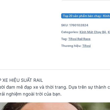
Top 20 sản phẩm bán chạy - Kín
SKU:
1760102824
Categories:
Kính Mát Chạy Bộ
,
K
Tag:
Tifosi Rail Race
Thương hiệu:
Tifosi
 XE HIỆU SUẤT RAIL
ời đam mê đạp xe và thời trang. Dựa trên sự thành c
rải nghiệm ngoài trời của bạn.