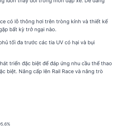
áng luôn thay đổi trong môn đạp xe. Dễ dàng
e có lỗ thông hơi trên tròng kính và thiết kế
ặp bất kỳ trở ngại nào.
 tối đa trước các tia UV có hại và bụi
át triển đặc biệt để đáp ứng nhu cầu thể thao
c biệt. Nâng cấp lên Rail Race và nâng trò
95.6%