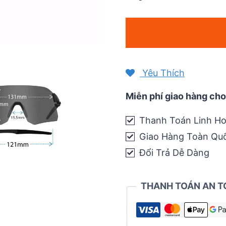
Kính
mát
thể
thao
Yêu Thích
Tifosi
Rail
Miễn phí giao hàng cho
Race
Thanh Toán Linh Ho
|
Giao Hàng Toàn Qu
Satin
Vapor
Đổi Trả Dễ Dàng
quantity
THANH TOÁN AN T