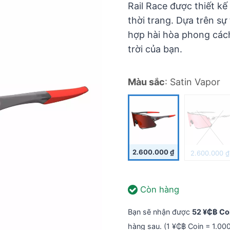
Rail Race được thiết k
thời trang. Dựa trên sự
hợp hài hòa phong cách
trời của bạn.
Màu sắc
:
Satin Vapor
2.600.000
₫
2.600.000
₫
Còn hàng
Bạn sẽ nhận được
52 ¥₵฿ Co
hàng sau. (1 ¥₵฿ Coin = 1.00