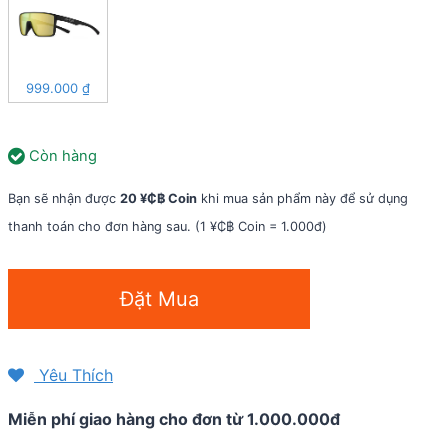
999.000
₫
Còn hàng
Bạn sẽ nhận được
20 ¥₵฿ Coin
khi mua sản phẩm này để sử dụng
thanh toán cho đơn hàng sau. (1 ¥₵฿ Coin = 1.000đ)
Kính
Đặt Mua
mát
thể
thao
Yêu Thích
Tifosi
Miễn phí giao hàng cho đơn từ 1.000.000đ
Sanctum