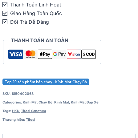
|
Thanh Toán Linh Hoạt
Hyper
Giao Hàng Toàn Quốc
Lime
Đổi Trả Dễ Dàng
quantity
THANH TOÁN AN TOÀN
Top 20 sản phẩm bán chạy - Kính Mát Chạy Bộ
SKU:
1850402068
Categories:
Kính Mát Chạy Bộ
,
Kính Mát
,
Kính Mát Đạp Xe
Tags:
HKD
,
Tifosi Sanctum
Thương hiệu:
Tifosi