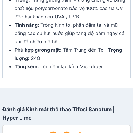
Tròng:
Tráng gương xanh – tròng chống vỡ bằng
chất liệu polycarbonate bảo vệ 100% các tia UV
độc hại khác như UVA / UVB.
Tính năng:
Tròng kính to, phần đệm tai và mũi
bằng cao su hút nước giúp tăng độ bám ngay cả
khi đổ nhiều mồ hôi.
Phù hợp gương mặt:
Tầm Trung đến To |
Trọng
lượng:
24G
Tặng kèm:
Túi mềm lau kính Microfiber.
Đánh giá Kính mát thể thao Tifosi Sanctum |
Hyper Lime