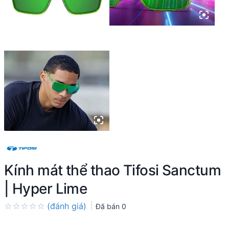
Kính mát thể thao Tifosi Sanctum
| Hyper Lime
(đánh giá)
Đã bán
0
Rated
0.0