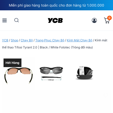
Skip
Miễn phí giao hàng toàn quốc cho đơn hàng từ 1.000.000
to
content
0
YCB
/
Shop
/
Chạy Bộ
/
Trang Phục Chạy Bộ
/
Kính Mát Chạy Bộ
/
Kính mát
thể thao Tifosi Tyrant 2.0 | Black / White Fototec (Tròng đổi màu)
Hết Hàng