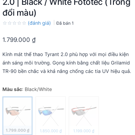
2.0 | Black / White Fototec (Tròng
đổi màu)
(đánh giá)
Đã bán
1
Rated
0.0
1.799.000
₫
out
of
5
Kính mát thể thao Tyrant 2.0 phù hợp với mọi điều kiện
ánh sáng môi trường. Gọng kính bằng chất liệu Grilamid
TR-90 bền chắc và khả nắng chống các tia UV hiệu quả.
Màu sắc
:
Black/White
1.799.000
₫
1.850.000
₫
1.199.000
₫