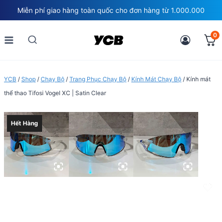
Skip
Miễn phí giao hàng toàn quốc cho đơn hàng từ 1.000.000
to
content
0
YCB
/
Shop
/
Chạy Bộ
/
Trang Phục Chạy Bộ
/
Kính Mát Chạy Bộ
/
Kính mát
thể thao Tifosi Vogel XC | Satin Clear
Hết Hàng