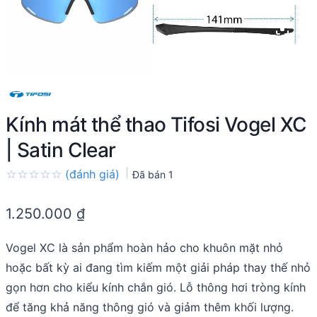
Kính mát thể thao Tifosi Vogel XC
| Satin Clear
(đánh giá)
Đã bán
1
Rated
0.0
1.250.000
₫
out
of
5
Vogel XC là sản phẩm hoàn hảo cho khuôn mặt nhỏ
hoặc bất kỳ ai đang tìm kiếm một giải pháp thay thế nhỏ
gọn hơn cho kiểu kính chắn gió. Lỗ thông hơi tròng kính
để tăng khả năng thông gió và giảm thêm khối lượng.