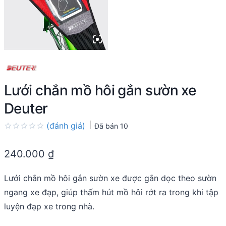
Lưới chắn mồ hôi gắn sườn xe
Deuter
(đánh giá)
Đã bán
10
Rated
0.0
240.000
₫
out
of
5
Lưới chắn mồ hôi gắn sườn xe được gắn dọc theo sườn
ngang xe đạp, giúp thấm hút mồ hôi rớt ra trong khi tập
luyện đạp xe trong nhà.