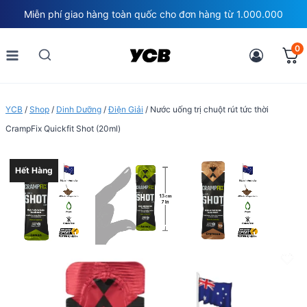
Skip
Miễn phí giao hàng toàn quốc cho đơn hàng từ 1.000.000
to
content
0
YCB
/
Shop
/
Dinh Dưỡng
/
Điện Giải
/
Nước uống trị chuột rút tức thời
CrampFix Quickfit Shot (20ml)
Hết Hàng