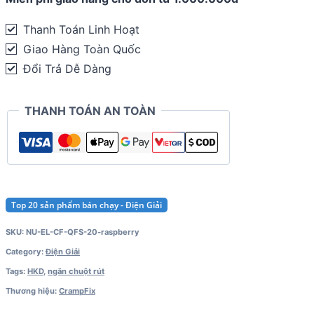
tức
thời
Thanh Toán Linh Hoạt
CrampFix
Giao Hàng Toàn Quốc
Quickfit
Đổi Trả Dễ Dàng
Shot
(20ml)
THANH TOÁN AN TOÀN
quantity
Top 20 sản phẩm bán chạy - Điện Giải
SKU:
NU-EL-CF-QFS-20-raspberry
Category:
Điện Giải
Tags:
HKD
,
ngăn chuột rút
Thương hiệu:
CrampFix