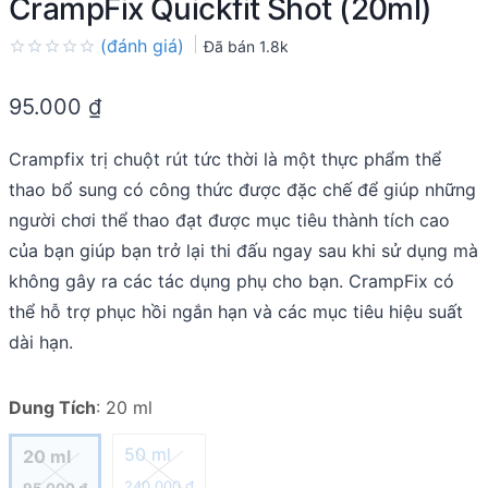
CrampFix Quickfit Shot (20ml)
(đánh giá)
Đã bán
1.8k
Rated
0.0
95.000
₫
out
of
5
Crampfix trị chuột rút tức thời là một thực phẩm thể
thao bổ sung có công thức được đặc chế để giúp những
người chơi thể thao đạt được mục tiêu thành tích cao
của bạn giúp bạn trở lại thi đấu ngay sau khi sử dụng mà
không gây ra các tác dụng phụ cho bạn. CrampFix có
thể hỗ trợ phục hồi ngắn hạn và các mục tiêu hiệu suất
dài hạn.
Dung Tích
:
20 ml
50 ml
20 ml
240.000
₫
95.000
₫