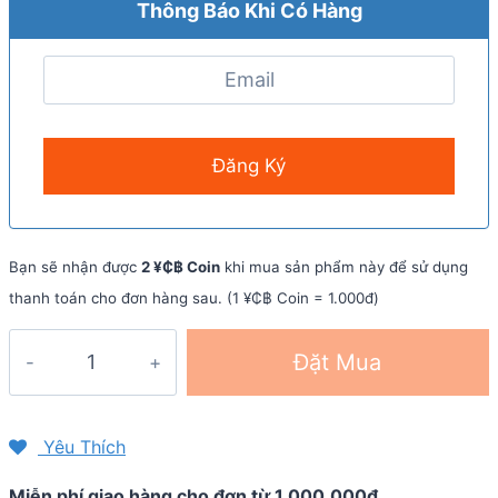
Thông Báo Khi Có Hàng
Bạn sẽ nhận được
2 ¥₵฿ Coin
khi mua sản phẩm này để sử dụng
thanh toán cho đơn hàng sau. (1 ¥₵฿ Coin = 1.000đ)
Nước
Đặt Mua
uống
trị
chuột
Yêu Thích
rút
Miễn phí giao hàng cho đơn từ 1.000.000đ