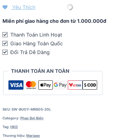
Marjaqe
Yêu Thích
Swim
Miễn phí giao hàng cho đơn từ 1.000.000đ
Buoy
MR805
Thanh Toán Linh Hoạt
(20L)
Giao Hàng Toàn Quốc
quantity
Đổi Trả Dễ Dàng
THANH TOÁN AN TOÀN
SKU:
SW-BUOY-MR805-20L
Category:
Phao Bơi Biển
Tag:
HKD
Thương hiệu:
Marjaqe