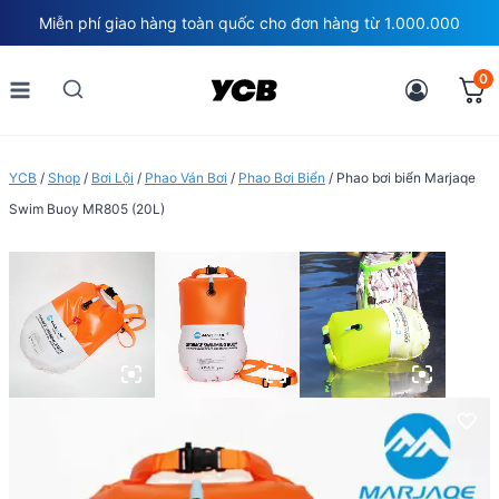
Skip
Miễn phí giao hàng toàn quốc cho đơn hàng từ 1.000.000
to
content
0
YCB
/
Shop
/
Bơi Lội
/
Phao Ván Bơi
/
Phao Bơi Biển
/
Phao bơi biển Marjaqe
Swim Buoy MR805 (20L)