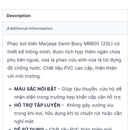
Description
Additional information
Phao bơi biển Marjaqe Swim Buoy MR805 (20L) có
thiết kế thông minh, được tích hợp thêm ngăn chứa
phụ bên ngoài, vừa là phao cứu sinh vừa là túi đựng
đồ chống nước. Chất liệu PVC cao cấp, thân thiện
với môi trường.
MÀU SẮC NỔI BẬT
– Giúp tàu thuyền, cứu hộ dễ
nhận diện trong trường hợp khẩn cấp cần hỗ trợ.
HỖ TRỢ TẬP LUYỆN
– Không gây vướng víu
trong khi bơi, hữu dụng khi bị chuột rút hoặc cần
nghỉ mệt.
DỄ SỬ DỤNG
– Chất liệu PVC thân thiện môi