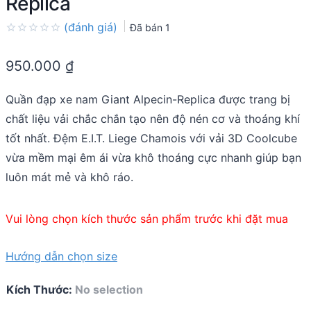
Replica
(đánh giá)
Đã bán
1
Rated
0.0
950.000
₫
out
of
5
Quần đạp xe nam Giant Alpecin-Replica được trang bị
chất liệu vải chắc chắn tạo nên độ nén cơ và thoáng khí
tốt nhất. Đệm E.I.T. Liege Chamois với vải 3D Coolcube
vừa mềm mại êm ái vừa khô thoáng cực nhanh giúp bạn
luôn mát mẻ và khô ráo.
Vui lòng chọn kích thước sản phẩm trước khi đặt mua
Hướng dẫn chọn size
Kích Thước
:
No selection