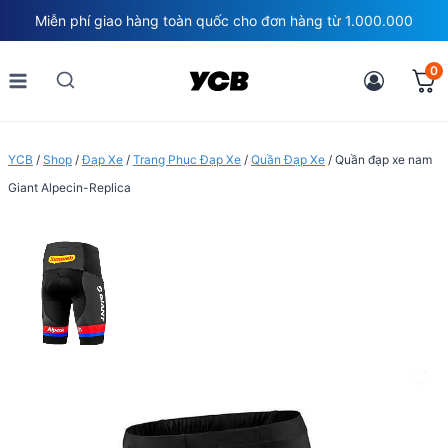
Skip
Miễn phí giao hàng toàn quốc cho đơn hàng từ 1.000.000
to
content
0
YCB
/
Shop
/
Đạp Xe
/
Trang Phục Đạp Xe
/
Quần Đạp Xe
/
Quần đạp xe nam
Giant Alpecin-Replica