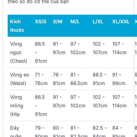
theo số đo cơ thể của bạn
Kích
XS/S
S/M
M/L
L/XL
XL/XXL
thước
Vòng
86.5
91 -
97 -
102 -
107 -
1
ngực
-
97cm
102cm
107cm
114cm
(Chest)
91cm
Vòng eo
71 -
76 -
81 -
86.5 -
91 -
9
(Waist)
76cm
81cm
86.5cm
91cm
99cm
Vòng
86.5
91 -
97 -
102 -
107 -
1
mông
-
97cm
102cm
107cm
114cm
(Hip
91cm
Đáy
79 -
80 -
81 -
82.5 -
84 -
8
quần
80cm
81cm
82.5cm
84cm
85cm