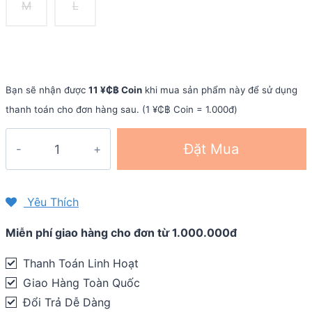
M
L
Bạn sẽ nhận được
11 ¥₵฿ Coin
khi mua sản phẩm này để sử dụng
thanh toán cho đơn hàng sau. (1 ¥₵฿ Coin = 1.000đ)
Quần
Đặt Mua
yếm
đạp
xe
Yêu Thích
nam
Miễn phí giao hàng cho đơn từ 1.000.000đ
Flying
Tern
Thanh Toán Linh Hoạt
Bib
Giao Hàng Toàn Quốc
Shorts
Đổi Trả Dễ Dàng