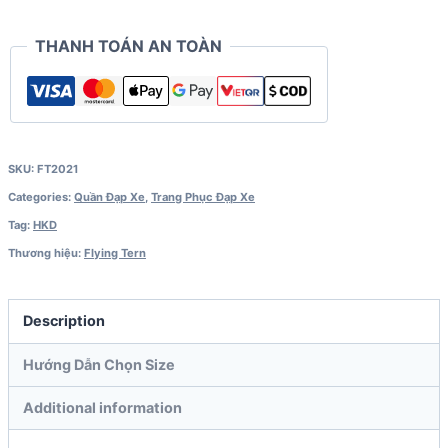
FT2021
quantity
THANH TOÁN AN TOÀN
SKU:
FT2021
Categories:
Quần Đạp Xe
,
Trang Phục Đạp Xe
Tag:
HKD
Thương hiệu:
Flying Tern
Description
Hướng Dẫn Chọn Size
Additional information