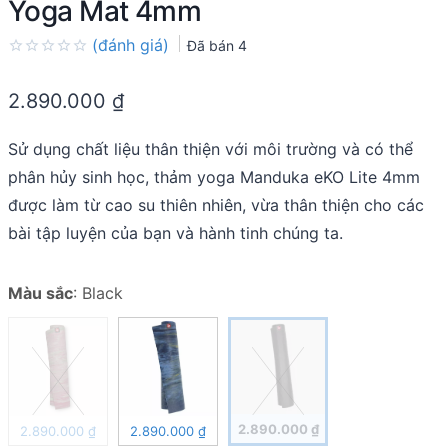
Yoga Mat 4mm
(đánh giá)
Đã bán
4
Rated
0.0
2.890.000
₫
out
of
5
Sử dụng chất liệu thân thiện với môi trường và có thể
phân hủy sinh học, thảm yoga Manduka eKO Lite 4mm
được làm từ cao su thiên nhiên, vừa thân thiện cho các
bài tập luyện của bạn và hành tinh chúng ta.
Màu sắc
:
Black
2.890.000
₫
2.890.000
₫
2.890.000
₫