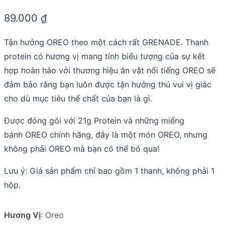
Rated
0.0
89.000
₫
out
of
5
Tận hưởng OREO theo một cách rất GRENADE. Thanh
protein có hương vị mang tính biểu tượng của sự kết
hợp hoàn hảo với thương hiệu ăn vặt nổi tiếng OREO sẽ
đảm bảo rằng bạn luôn được tận hưởng thú vui vị giác
cho dù mục tiêu thể chất của bạn là gì.
Được đóng gói với 21g Protein và những miếng
bánh OREO chính hãng, đây là một món OREO, nhưng
không phải OREO mà bạn có thể bỏ qua!
Lưu ý: Giá sản phẩm chỉ bao gồm 1 thanh, không phải 1
hộp.
Hương Vị
:
Oreo