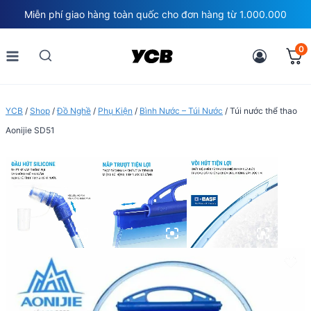
Skip
Miễn phí giao hàng toàn quốc cho đơn hàng từ 1.000.000
to
content
0
YCB
/
Shop
/
Đồ Nghề
/
Phụ Kiện
/
Bình Nước – Túi Nước
/
Túi nước thể thao
Aonijie SD51