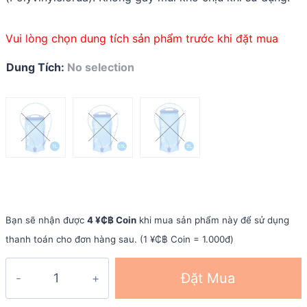
Vui lòng chọn dung tích sản phẩm trước khi đặt mua
Dung Tích
:
No selection
Bạn sẽ nhận được
4 ¥₵฿ Coin
khi mua sản phẩm này để sử dụng
thanh toán cho đơn hàng sau. (1 ¥₵฿ Coin = 1.000đ)
Túi
Đặt Mua
nước
thể