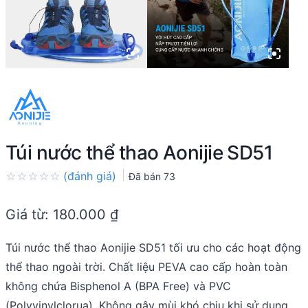
Túi nước thể thao Aonijie SD51
(đánh giá)
Đã bán
73
Rated
0.0
Giá từ:
180.000
₫
out
of
5
Túi nước thể thao Aonijie SD51 tối ưu cho các hoạt động
thể thao ngoài trời. Chất liệu PEVA cao cấp hoàn toàn
không chứa Bisphenol A (BPA Free) và PVC
(Polyvinylclorua). Không gây mùi khó chịu khi sử dụng.