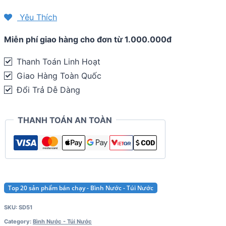
thao
Yêu Thích
Aonijie
Miễn phí giao hàng cho đơn từ 1.000.000đ
SD51
quantity
Thanh Toán Linh Hoạt
Giao Hàng Toàn Quốc
Đổi Trả Dễ Dàng
THANH TOÁN AN TOÀN
Top 20 sản phẩm bán chạy - Bình Nước - Túi Nước
SKU:
SD51
Category:
Bình Nước - Túi Nước