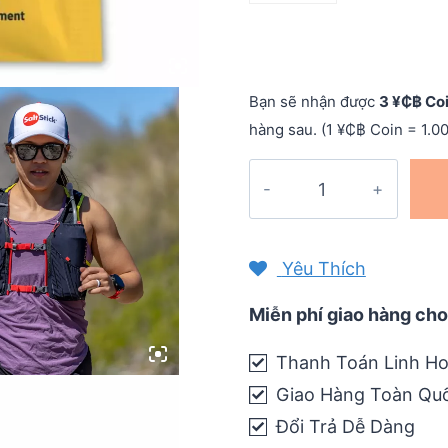
Bạn sẽ nhận được
3 ¥₵฿ Co
hàng sau. (1 ¥₵฿ Coin = 1.0
Viên
bổ
sung
điện
Yêu Thích
giải
SaltStick
Miễn phí giao hàng cho
Fastchews
Thanh Toán Linh Ho
(gói
Giao Hàng Toàn Qu
10
viên)
Đổi Trả Dễ Dàng