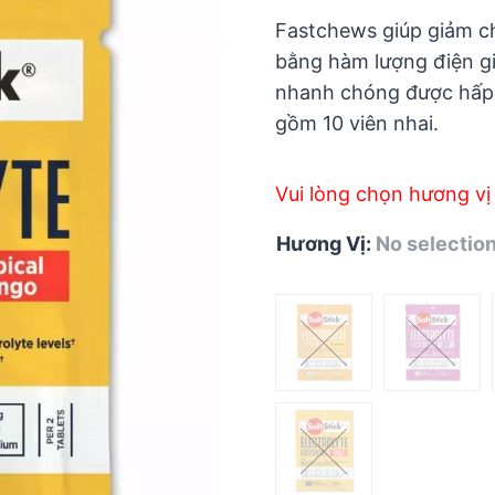
5
Fastchews giúp giảm ch
bằng hàm lượng điện giả
nhanh chóng được hấp 
gồm 10 viên nhai.
Vui lòng chọn hương vị
Hương Vị
:
No selectio