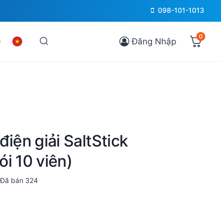
098-101-1013
0
Đăng Nhập
điện giải SaltStick
i 10 viên)
Đã bán
324