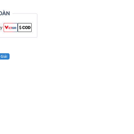
OÀN
Giải