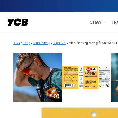
Skip
to
content
CHẠY
TR
YCB
/
Shop
/
Dinh Dưỡng
/
Điện Giải
/
Viên bổ sung điện giải SaltStick 