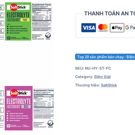
quantity
THANH TOÁN AN T
Top 20 sản phẩm bán chạy - Điện 
SKU:
NU-HY-ST-FC
Category:
Điện Giải
Thương hiệu:
SaltStick