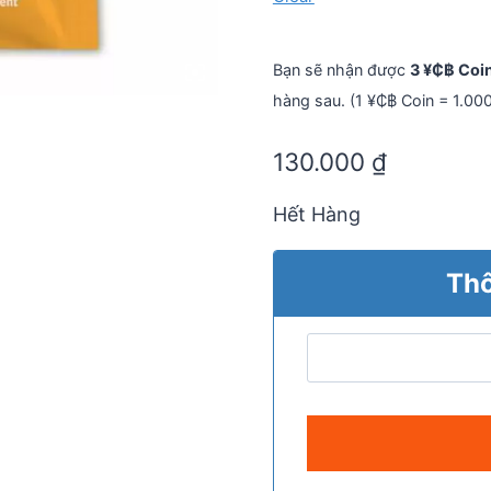
Bạn sẽ nhận được
3 ¥₵฿ Coi
hàng sau. (1 ¥₵฿ Coin = 1.00
130.000
₫
Hết Hàng
Thô