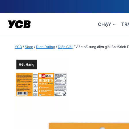
Skip
to
content
CHẠY
TR
YCB
/
Shop
/
Dinh Dưỡng
/
Điện Giải
/
Viên bổ sung điện giải SaltStick 
Hết Hàng