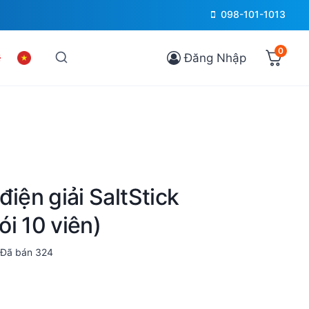
098-101-1013
0
Đăng Nhập
điện giải SaltStick
i 10 viên)
Đã bán
324