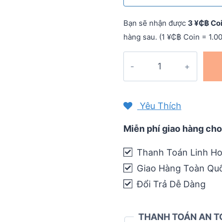
Bạn sẽ nhận được
3 ¥₵฿ Co
hàng sau. (1 ¥₵฿ Coin = 1.0
Viên
bổ
sung
điện
Yêu Thích
giải
SaltStick
Miễn phí giao hàng cho
Fastchews
Thanh Toán Linh Ho
(gói
Giao Hàng Toàn Qu
10
viên)
Đổi Trả Dễ Dàng
quantity
THANH TOÁN AN T