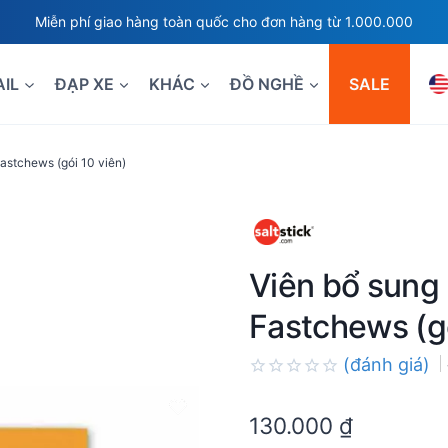
Miễn phí giao hàng toàn quốc cho đơn hàng từ 1.000.000
AIL
ĐẠP XE
KHÁC
ĐỒ NGHỀ
SALE
Fastchews (gói 10 viên)
Viên bổ sung 
Fastchews (gó
(đánh giá)
Rated
0.0
130.000
₫
out
of