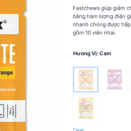
5
Fastchews giúp giảm ch
bằng hàm lượng điện giả
nhanh chóng được hấp 
gồm 10 viên nhai.
Hương Vị
:
Cam
Clear