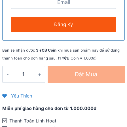
Bạn sẽ nhận được
3 ¥₵฿ Coin
khi mua sản phẩm này để sử dụng
thanh toán cho đơn hàng sau. (1 ¥₵฿ Coin = 1.000đ)
Viên
Đặt Mua
bổ
sung
điện
Yêu Thích
giải
Miễn phí giao hàng cho đơn từ 1.000.000đ
SaltStick
Fastchews
Thanh Toán Linh Hoạt
(gói