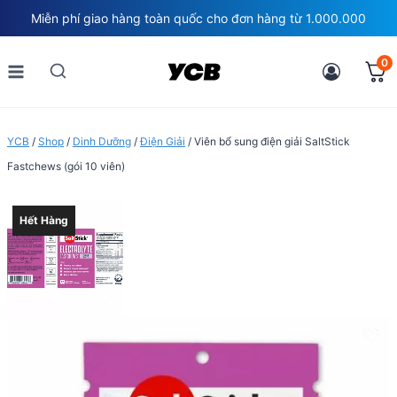
Skip
Miễn phí giao hàng toàn quốc cho đơn hàng từ 1.000.000
to
content
0
YCB
/
Shop
/
Dinh Dưỡng
/
Điện Giải
/
Viên bổ sung điện giải SaltStick
Fastchews (gói 10 viên)
Hết Hàng