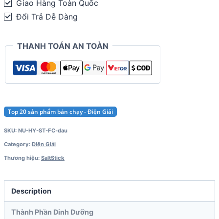
Giao Hàng Toàn Quốc
10
Đổi Trả Dễ Dàng
viên)
quantity
THANH TOÁN AN TOÀN
Top 20 sản phẩm bán chạy - Điện Giải
SKU:
NU-HY-ST-FC-dau
Category:
Điện Giải
Thương hiệu:
SaltStick
Description
Thành Phần Dinh Dưỡng