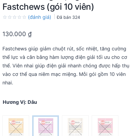
Fastchews (gói 10 viên)
(đánh giá)
Đã bán
324
Rated
0.0
130.000
₫
out
of
5
Fastchews giúp giảm chuột rút, sốc nhiệt, tăng cường
thể lực và cân bằng hàm lượng điện giải tối ưu cho cơ
thể. Viên nhai giúp điện giải nhanh chóng được hấp thụ
vào cơ thể qua niêm mạc miệng. Mỗi gói gồm 10 viên
nhai.
Hương Vị
:
Dâu