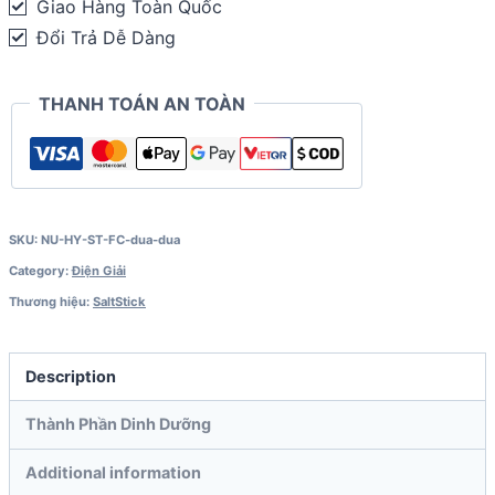
Giao Hàng Toàn Quốc
10
Đổi Trả Dễ Dàng
viên)
quantity
THANH TOÁN AN TOÀN
SKU:
NU-HY-ST-FC-dua-dua
Category:
Điện Giải
Thương hiệu:
SaltStick
Description
Thành Phần Dinh Dưỡng
Additional information