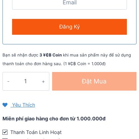
Bạn sẽ nhận được
3 ¥₵฿ Coin
khi mua sản phẩm này để sử dụng
thanh toán cho đơn hàng sau. (1 ¥₵฿ Coin = 1.000đ)
Viên
Đặt Mua
bổ
sung
điện
Yêu Thích
giải
Miễn phí giao hàng cho đơn từ 1.000.000đ
SaltStick
Fastchews
Thanh Toán Linh Hoạt
(gói