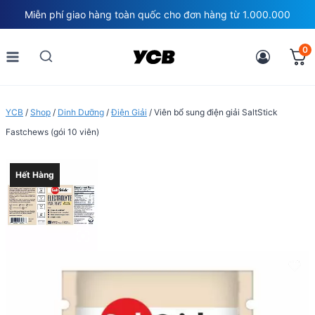
Skip
Miễn phí giao hàng toàn quốc cho đơn hàng từ 1.000.000
to
content
0
YCB
/
Shop
/
Dinh Dưỡng
/
Điện Giải
/
Viên bổ sung điện giải SaltStick
Fastchews (gói 10 viên)
Hết Hàng