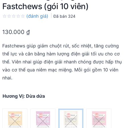
Fastchews (gói 10 viên)
(đánh giá)
Đã bán
324
Rated
0.0
130.000
₫
out
of
5
Fastchews giúp giảm chuột rút, sốc nhiệt, tăng cường
thể lực và cân bằng hàm lượng điện giải tối ưu cho cơ
thể. Viên nhai giúp điện giải nhanh chóng được hấp thụ
vào cơ thể qua niêm mạc miệng. Mỗi gói gồm 10 viên
nhai.
Hương Vị
:
Dừa dứa