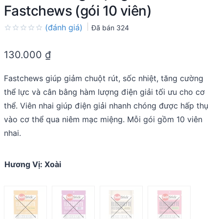
Fastchews (gói 10 viên)
(đánh giá)
Đã bán
324
Rated
0.0
130.000
₫
out
of
5
Fastchews giúp giảm chuột rút, sốc nhiệt, tăng cường
thể lực và cân bằng hàm lượng điện giải tối ưu cho cơ
thể. Viên nhai giúp điện giải nhanh chóng được hấp thụ
vào cơ thể qua niêm mạc miệng. Mỗi gói gồm 10 viên
nhai.
Hương Vị
:
Xoài