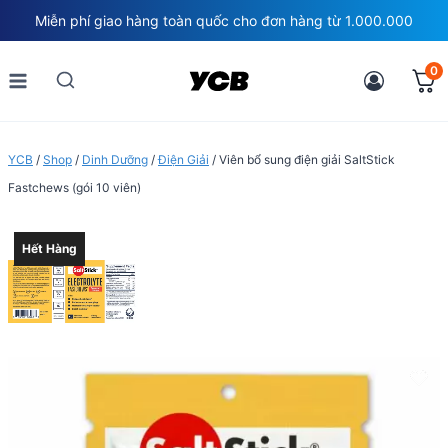
Skip
Miễn phí giao hàng toàn quốc cho đơn hàng từ 1.000.000
to
content
0
YCB
/
Shop
/
Dinh Dưỡng
/
Điện Giải
/
Viên bổ sung điện giải SaltStick
Fastchews (gói 10 viên)
Hết Hàng