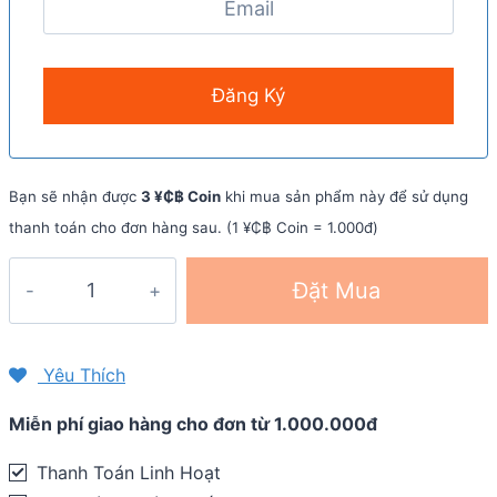
Bạn sẽ nhận được
3 ¥₵฿ Coin
khi mua sản phẩm này để sử dụng
thanh toán cho đơn hàng sau. (1 ¥₵฿ Coin = 1.000đ)
Viên
Đặt Mua
bổ
sung
điện
Yêu Thích
giải
Miễn phí giao hàng cho đơn từ 1.000.000đ
SaltStick
Fastchews
Thanh Toán Linh Hoạt
(gói