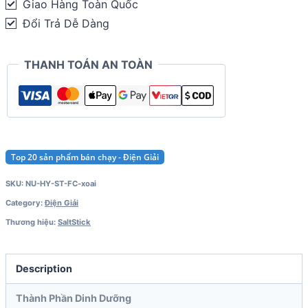
Giao Hàng Toàn Quốc
10
Đổi Trả Dễ Dàng
viên)
quantity
THANH TOÁN AN TOÀN
Top 20 sản phẩm bán chạy - Điện Giải
SKU:
NU-HY-ST-FC-xoai
Category:
Điện Giải
Thương hiệu:
SaltStick
Description
Thành Phần Dinh Dưỡng