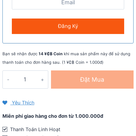
Bạn sẽ nhận được
14 ¥₵฿ Coin
khi mua sản phẩm này để sử dụng
thanh toán cho đơn hàng sau. (1 ¥₵฿ Coin = 1.000đ)
Viên
Đặt Mua
bổ
sung
điện
Yêu Thích
giải
Miễn phí giao hàng cho đơn từ 1.000.000đ
SaltStick
Fastchews
Thanh Toán Linh Hoạt
(hộp