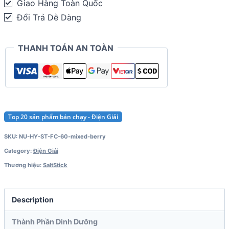
Giao Hàng Toàn Quốc
60
Đổi Trả Dễ Dàng
viên)
quantity
THANH TOÁN AN TOÀN
Top 20 sản phẩm bán chạy - Điện Giải
SKU:
NU-HY-ST-FC-60-mixed-berry
Category:
Điện Giải
Thương hiệu:
SaltStick
Description
Thành Phần Dinh Dưỡng