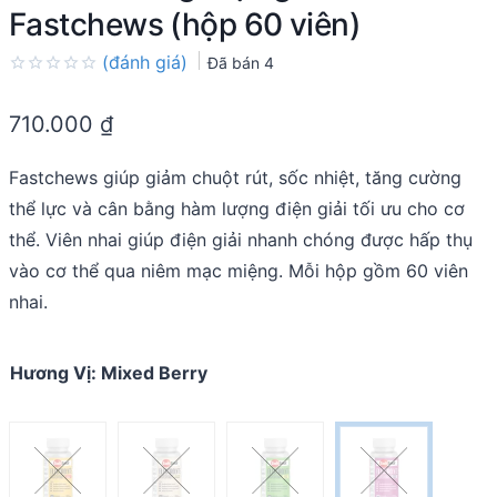
Fastchews (hộp 60 viên)
(đánh giá)
Đã bán
4
Rated
0.0
710.000
₫
out
of
5
Fastchews giúp giảm chuột rút, sốc nhiệt, tăng cường
thể lực và cân bằng hàm lượng điện giải tối ưu cho cơ
thể. Viên nhai giúp điện giải nhanh chóng được hấp thụ
vào cơ thể qua niêm mạc miệng. Mỗi hộp gồm 60 viên
nhai.
Hương Vị
:
Mixed Berry