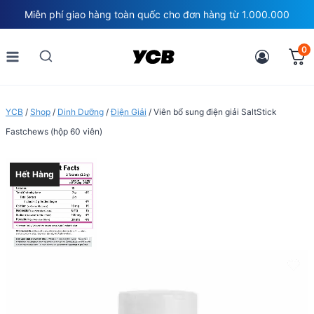
Skip
Miễn phí giao hàng toàn quốc cho đơn hàng từ 1.000.000
to
content
0
YCB
/
Shop
/
Dinh Dưỡng
/
Điện Giải
/
Viên bổ sung điện giải SaltStick
Fastchews (hộp 60 viên)
Hết Hàng