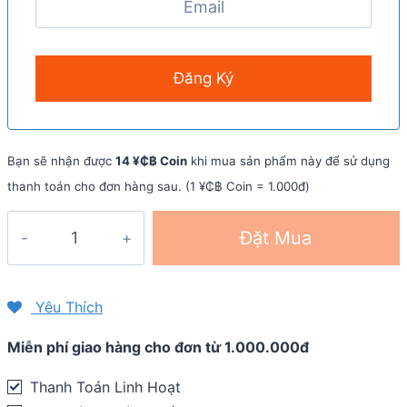
Bạn sẽ nhận được
14 ¥₵฿ Coin
khi mua sản phẩm này để sử dụng
thanh toán cho đơn hàng sau. (1 ¥₵฿ Coin = 1.000đ)
Viên
Đặt Mua
bổ
sung
điện
Yêu Thích
giải
Miễn phí giao hàng cho đơn từ 1.000.000đ
SaltStick
Fastchews
Thanh Toán Linh Hoạt
(hộp