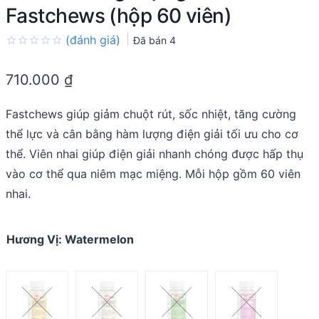
Fastchews (hộp 60 viên)
(đánh giá)
Đã bán
4
Rated
0.0
710.000
₫
out
of
5
Fastchews giúp giảm chuột rút, sốc nhiệt, tăng cường
thể lực và cân bằng hàm lượng điện giải tối ưu cho cơ
thể. Viên nhai giúp điện giải nhanh chóng được hấp thụ
vào cơ thể qua niêm mạc miệng. Mỗi hộp gồm 60 viên
nhai.
Hương Vị
:
Watermelon