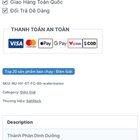
Giao Hàng Toàn Quốc
60
Đổi Trả Dễ Dàng
viên)
quantity
THANH TOÁN AN TOÀN
Top 20 sản phẩm bán chạy - Điện Giải
SKU:
NU-HY-ST-FC-60-watermelon
Category:
Điện Giải
Thương hiệu:
SaltStick
Description
Thành Phần Dinh Dưỡng