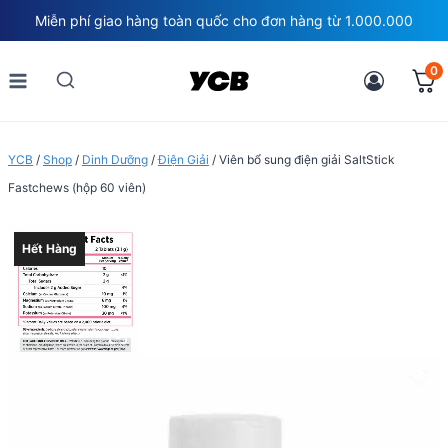
Skip
Miễn phí giao hàng toàn quốc cho đơn hàng từ 1.000.000
to
content
0
YCB
/
Shop
/
Dinh Dưỡng
/
Điện Giải
/
Viên bổ sung điện giải SaltStick
Fastchews (hộp 60 viên)
Hết Hàng