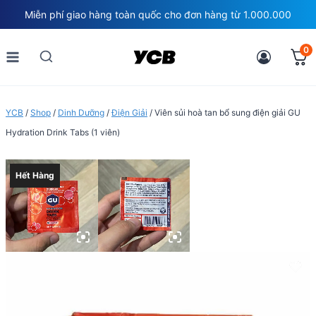
Skip
Miễn phí giao hàng toàn quốc cho đơn hàng từ 1.000.000
to
content
0
YCB
/
Shop
/
Dinh Dưỡng
/
Điện Giải
/
Viên sủi hoà tan bổ sung điện giải GU
Hydration Drink Tabs (1 viên)
Hết Hàng