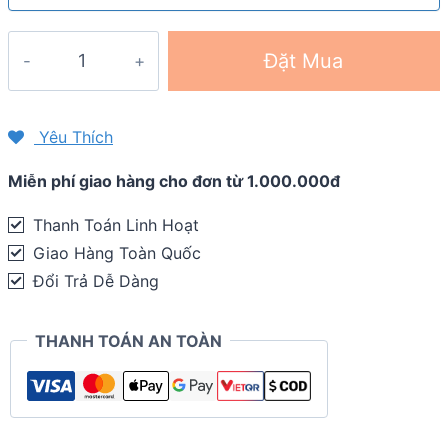
Viên
Đặt Mua
sủi
hoà
tan
Yêu Thích
bổ
Miễn phí giao hàng cho đơn từ 1.000.000đ
sung
điện
Thanh Toán Linh Hoạt
giải
Giao Hàng Toàn Quốc
GU
Đổi Trả Dễ Dàng
Hydration
Drink
THANH TOÁN AN TOÀN
Tabs
(1
viên)
quantity