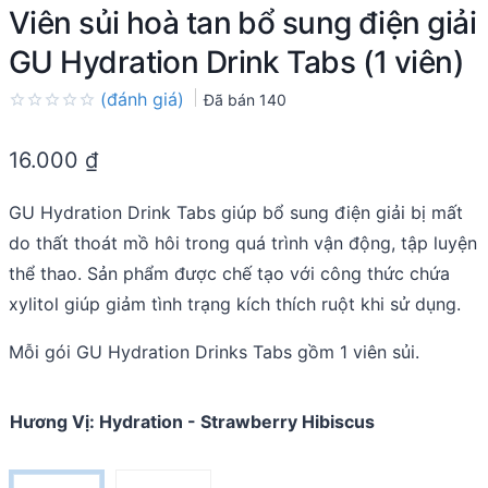
Viên sủi hoà tan bổ sung điện giải
GU Hydration Drink Tabs (1 viên)
(đánh giá)
Đã bán
140
Rated
0.0
16.000
₫
out
of
5
GU Hydration Drink Tabs giúp bổ sung điện giải bị mất
do thất thoát mồ hôi trong quá trình vận động, tập luyện
thể thao. Sản phẩm được chế tạo với công thức chứa
xylitol giúp giảm tình trạng kích thích ruột khi sử dụng.
Mỗi gói GU Hydration Drinks Tabs gồm 1 viên sủi.
Hương Vị
:
Hydration - Strawberry Hibiscus