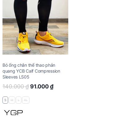
Bó ống chân thể thao phản
quang YCB Calf Compression
Sleeves LS05
Original
Current
140.000
₫
91.000
₫
price
price
S
M
L
XL
was:
is:
140.000 ₫.
91.000 ₫.