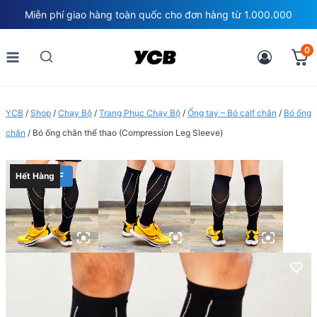
Skip
Miễn phí giao hàng toàn quốc cho đơn hàng từ 1.000.000
to
content
0
YCB
/
Shop
/
Chạy Bộ
/
Trang Phục Chạy Bộ
/
Ống tay – Bó calf chân
/
Bó ống
chân
/
Bó ống chân thể thao (Compression Leg Sleeve)
35% OFF
Hết Hàng