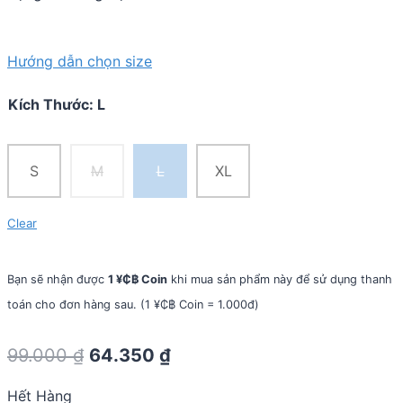
Hướng dẫn chọn size
Kích Thước
:
L
S
M
L
XL
Clear
Bạn sẽ nhận được
1 ¥₵฿ Coin
khi mua sản phẩm này để sử dụng thanh
toán cho đơn hàng sau. (1 ¥₵฿ Coin = 1.000đ)
Original
Current
99.000
₫
64.350
₫
price
price
Hết Hàng