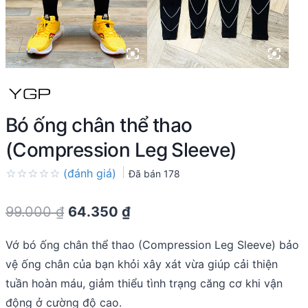
Bó ống chân thể thao
(Compression Leg Sleeve)
(đánh giá)
Đã bán
178
Rated
0.0
Original
Current
99.000
₫
64.350
₫
out
of
price
price
5
Vớ bó ống chân thể thao (Compression Leg Sleeve) bảo
was:
is:
vệ ống chân của bạn khỏi xây xát vừa giúp cải thiện
99.000 ₫.
64.350 ₫.
tuần hoàn máu, giảm thiểu tình trạng căng cơ khi vận
động ở cường độ cao.