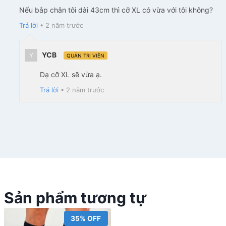
Nếu bắp chân tôi dài 43cm thì cỡ XL có vừa với tôi không?
Trả lời
•
2 năm trước
YCB
Y
QUẢN TRỊ VIÊN
Dạ cỡ XL sẽ vừa ạ.
Trả lời
•
2 năm trước
Sản phẩm tương tự
35% OFF