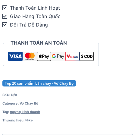
Cushioned
Thanh Toán Linh Hoạt
Dynamic
Giao Hàng Toàn Quốc
Arch
Đổi Trả Dễ Dàng
No-
Show
THANH TOÁN AN TOÀN
quantity
Top 20 sản phẩm bán chạy - Vớ Chạy Bộ
SKU:
N/A
Category:
Vớ Chạy Bộ
Tag:
ngừng kinh doanh
Thương hiệu:
Nike