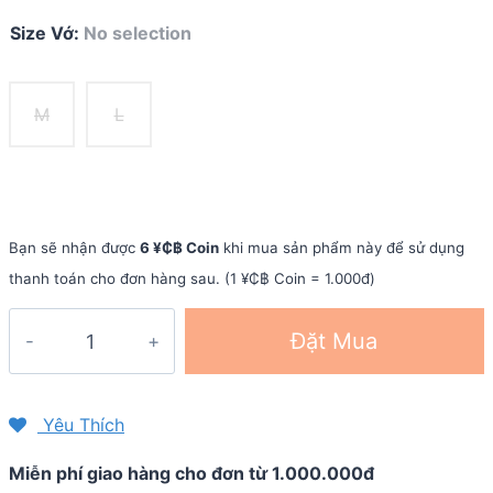
Size Vớ
:
No selection
M
L
Bạn sẽ nhận được
6 ¥₵฿ Coin
khi mua sản phẩm này để sử dụng
thanh toán cho đơn hàng sau. (1 ¥₵฿ Coin = 1.000đ)
Vớ
Đặt Mua
chạy
bộ
Nike
Yêu Thích
Dri-
Miễn phí giao hàng cho đơn từ 1.000.000đ
Fit