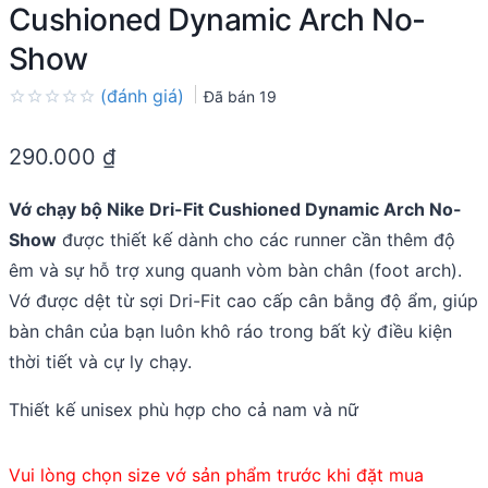
Cushioned Dynamic Arch No-
Show
(đánh giá)
Đã bán
19
Rated
0.0
290.000
₫
out
of
5
Vớ chạy bộ Nike Dri-Fit Cushioned Dynamic Arch No-
Show
được thiết kế dành cho các runner cần thêm độ
êm và sự hỗ trợ xung quanh vòm bàn chân (foot arch).
Vớ được dệt từ sợi Dri-Fit cao cấp cân bằng độ ẩm, giúp
bàn chân của bạn luôn khô ráo trong bất kỳ điều kiện
thời tiết và cự ly chạy.
Thiết kế unisex phù hợp cho cả nam và nữ
Vui lòng chọn size vớ sản phẩm trước khi đặt mua