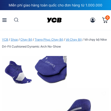
Skip
Miễn phí giao hàng toàn quốc cho đơn hàng từ 1.000.000
to
content
0
YCB
/
Shop
/
Chạy Bộ
/
Trang Phục Chạy Bộ
/
Vớ Chạy Bộ
/
Vớ chạy bộ Nike
Dri-Fit Cushioned Dynamic Arch No-Show