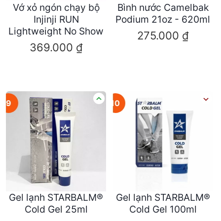
Vớ xỏ ngón chạy bộ
Bình nước Camelbak
Injinji RUN
Podium 21oz - 620ml
Lightweight No Show
275.000
₫
369.000
₫
9
10
Gel lạnh STARBALM®
Gel lạnh STARBALM®
Cold Gel 25ml
Cold Gel 100ml