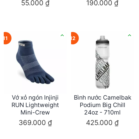
55.000
₫
190.000
₫
11
12
Vớ xỏ ngón Injinji
Bình nước Camelbak
RUN Lightweight
Podium Big Chill
Mini-Crew
24oz - 710ml
369.000
₫
425.000
₫