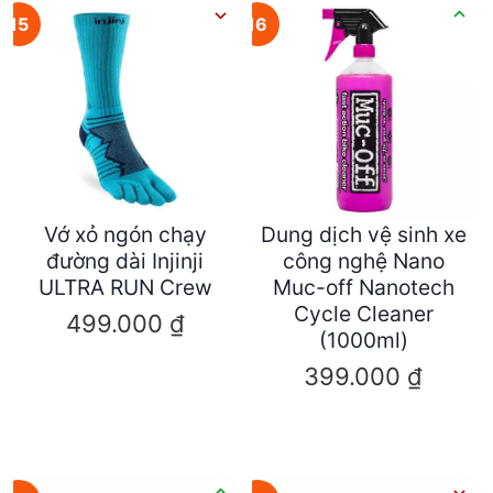
15
16
Vớ xỏ ngón chạy
Dung dịch vệ sinh xe
đường dài Injinji
công nghệ Nano
ULTRA RUN Crew
Muc-off Nanotech
Cycle Cleaner
499.000
₫
(1000ml)
399.000
₫