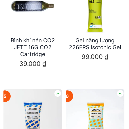
Bình khí nén CO2
Gel năng lượng
JETT 16G CO2
226ERS Isotonic Gel
Cartridge
99.000
₫
39.000
₫
5
6