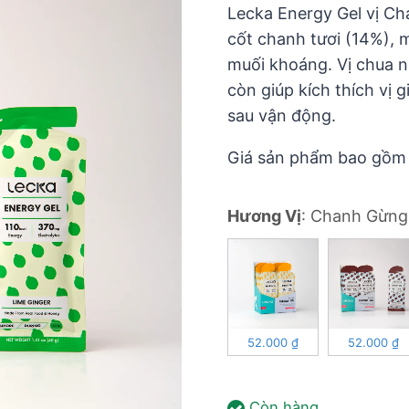
5
Lecka Energy Gel vị Ch
cốt chanh tươi (14%), 
muối khoáng. Vị chua 
còn giúp kích thích vị g
sau vận động.
Giá sản phẩm bao gồm 1
Hương Vị
:
Chanh Gừng
52.000
₫
52.000
₫
Còn hàng