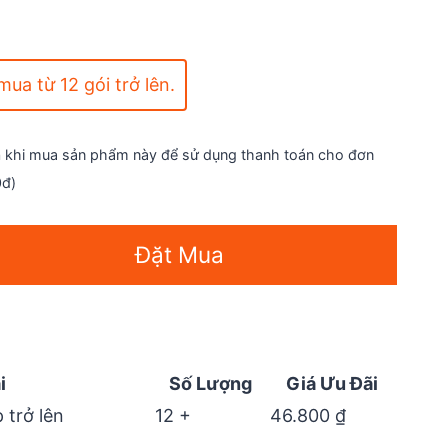
ua từ 12 gói trở lên.
n
khi mua sản phẩm này để sử dụng thanh toán cho đơn
0đ)
Đặt Mua
i
Số Lượng
Giá Ưu Đãi
 trở lên
12 +
46.800
₫