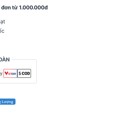
 đơn từ 1.000.000đ
ạt
ốc
OÀN
ng Lượng