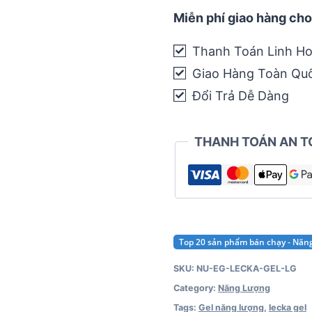
gừng
Miễn phí giao hàng cho
quantity
Thanh Toán Linh Ho
Giao Hàng Toàn Qu
Đổi Trả Dễ Dàng
THANH TOÁN AN T
Top 20 sản phẩm bán chạy - Nă
SKU:
NU-EG-LECKA-GEL-LG
Category:
Năng Lượng
Tags:
Gel năng lượng
,
lecka gel