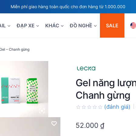
Miễn phí giao hàng toàn quốc cho đơn hàng từ 1.000.000
AIL
ĐẠP XE
KHÁC
ĐỒ NGHỀ
SALE
 Gel – Chanh gừng
Gel năng lượ
Chanh gừng
(đánh giá)
Rated
0.0
52.000
₫
out
of