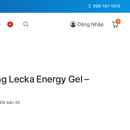
098-101-1013
0
Đăng Nhập
ng Lecka Energy Gel –
Đã bán
35