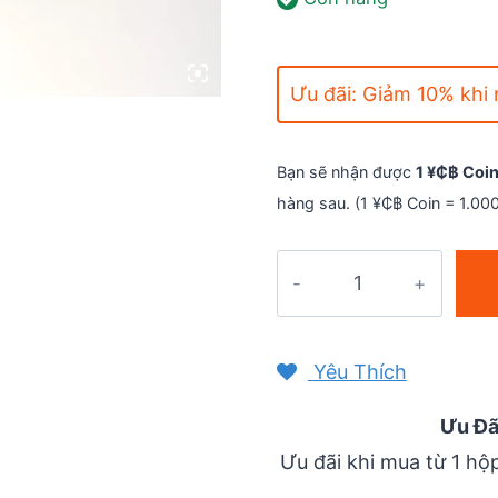
Ưu đãi: Giảm 10% khi m
Bạn sẽ nhận được
1 ¥₵฿ Coi
hàng sau. (1 ¥₵฿ Coin = 1.00
Gel
năng
lượng
Lecka
Yêu Thích
Energy
Gel
Ưu Đã
-
Ưu đãi khi mua từ 1 hộp
Chanh