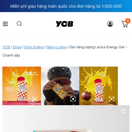
Skip
Miễn phí giao hàng toàn quốc cho đơn hàng từ 1.000.000
to
content
0
YCB
/
Shop
/
Dinh Dưỡng
/
Năng Lượng
/
Gel năng lượng Lecka Energy Gel –
Chanh dây