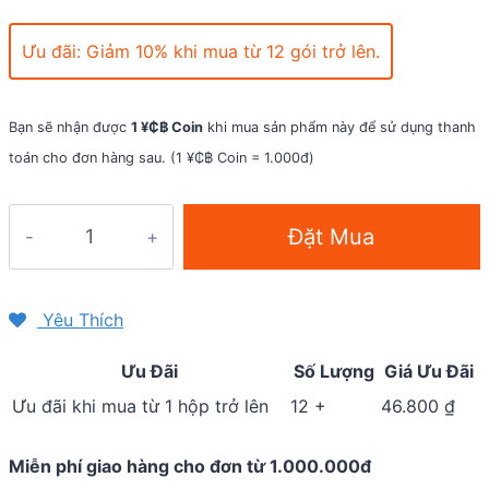
Ưu đãi: Giảm 10% khi mua từ 12 gói trở lên.
Bạn sẽ nhận được
1 ¥₵฿ Coin
khi mua sản phẩm này để sử dụng thanh
toán cho đơn hàng sau. (1 ¥₵฿ Coin = 1.000đ)
Gel
Đặt Mua
năng
lượng
Lecka
Yêu Thích
Energy
Ưu Đãi
Số Lượng
Giá Ưu Đãi
Gel
-
Ưu đãi khi mua từ 1 hộp trở lên
12 +
46.800
₫
Chanh
dây
Miễn phí giao hàng cho đơn từ 1.000.000đ