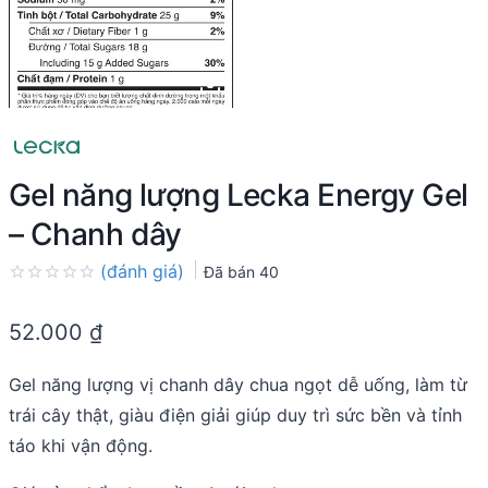
Gel năng lượng Lecka Energy Gel
– Chanh dây
(đánh giá)
Đã bán
40
Rated
0.0
52.000
₫
out
of
5
Gel năng lượng vị chanh dây chua ngọt dễ uống, làm từ
trái cây thật, giàu điện giải giúp duy trì sức bền và tỉnh
táo khi vận động.