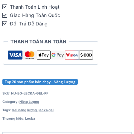
quantity
Thanh Toán Linh Hoạt
Giao Hàng Toàn Quốc
Đổi Trả Dễ Dàng
THANH TOÁN AN TOÀN
Top 20 sản phẩm bán chạy - Năng Lượng
SKU:
NU-EG-LECKA-GEL-PF
Category:
Năng Lượng
Tags:
Gel năng lượng
,
lecka gel
Thương hiệu:
Lecka