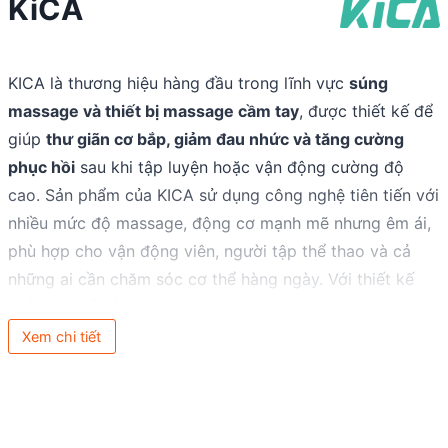
KiCA
KICA là thương hiệu hàng đầu trong lĩnh vực
súng
massage và thiết bị massage cầm tay
, được thiết kế để
giúp
thư giãn cơ bắp, giảm đau nhức và tăng cường
phục hồi
sau khi tập luyện hoặc vận động cường độ
cao. Sản phẩm của KICA sử dụng công nghệ tiên tiến với
nhiều mức độ massage, động cơ mạnh mẽ nhưng êm ái,
phù hợp cho vận động viên, người tập thể thao và cả
những ai cần chăm sóc cơ thể hàng ngày. Với thiết kế
nhỏ gọn, dễ sử dụng và hiệu suất cao, KICA là giải pháp
lý tưởng để duy trì sức khỏe cơ bắp và nâng cao chất
Xem chi tiết
lượng cuộc sống!