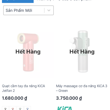
Product Sort
Sort content
Hết Hàng
Hết Hàng
Quạt cầm tay đa năng KiCA
Máy massage cơ đa năng KiCA 3
Jetfan 2
– Green
1.680.000
₫
3.750.000
₫