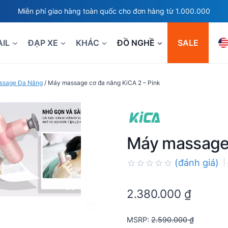
Miễn phí giao hàng toàn quốc cho đơn hàng từ 1.000.000
AIL
ĐẠP XE
KHÁC
ĐỒ NGHỀ
SALE
ssage Đa Năng
/
Máy massage cơ đa năng KiCA 2 – Pink
Máy massage 
(đánh giá)
Rated
0.0
2.380.000
₫
out
of
5
MSRP
:
2.590.000
₫