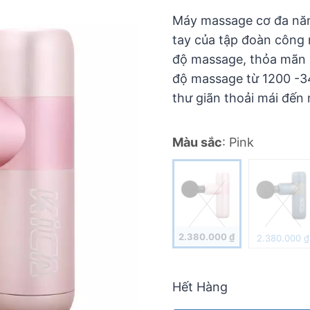
Máy massage cơ đa nă
tay của tập đoàn công 
độ massage, thỏa mãn đ
độ massage từ 1200 -3
thư giãn thoải mái đến
Màu sắc
:
Pink
2.380.000
₫
2.380.000
₫
Hết Hàng