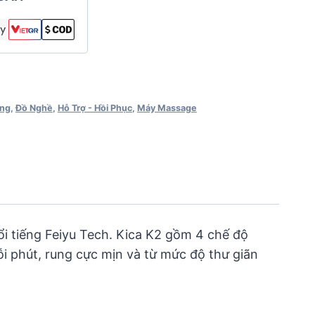
ăng
,
Đồ Nghề
,
Hỗ Trợ - Hồi Phục
,
Máy Massage
 tiếng Feiyu Tech. Kica K2 gồm 4 chế độ
 phút, rung cực mịn và từ mức độ thư giãn