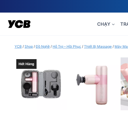
Skip
to
content
CHẠY
TR
YCB
/
Shop
/
Đồ Nghề
/
Hỗ Trợ – Hồi Phục
/
Thiết Bị Massage
/
Máy Ma
Hết Hàng