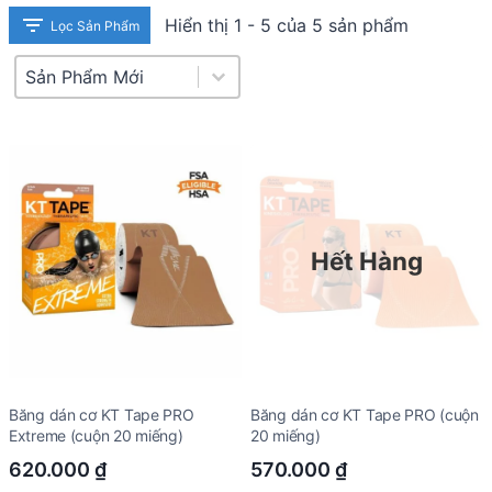
Hiển thị 1 - 5 của 5 sản phẩm
Lọc Sản Phẩm
Product Sort
Sort content
Hết Hàng
Băng dán cơ KT Tape PRO
Băng dán cơ KT Tape PRO (cuộn
Extreme (cuộn 20 miếng)
20 miếng)
620.000
₫
570.000
₫