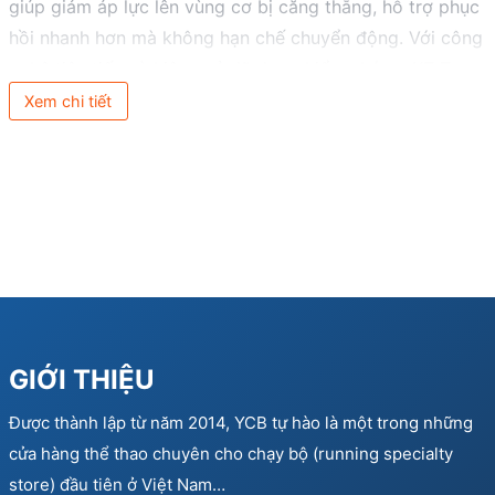
giúp giảm áp lực lên vùng cơ bị căng thẳng, hỗ trợ phục
hồi nhanh hơn mà không hạn chế chuyển động. Với công
nghệ tiên tiến và hiệu quả đã được kiểm chứng, KT Tape
là lựa chọn tin cậy của nhiều vận động viên và chuyên
Xem chi tiết
gia y học thể thao trên toàn thế giới.
GIỚI THIỆU
Được thành lập từ năm 2014, YCB tự hào là một trong những
cửa hàng thể thao chuyên cho chạy bộ (running specialty
store) đầu tiên ở Việt Nam…