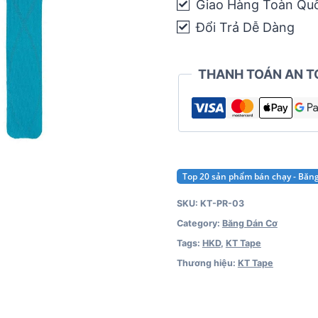
Giao Hàng Toàn Qu
Đổi Trả Dễ Dàng
THANH TOÁN AN T
Top 20 sản phẩm bán chạy - Băn
SKU:
KT-PR-03
Category:
Băng Dán Cơ
Tags:
HKD
,
KT Tape
Thương hiệu:
KT Tape