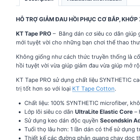
HỖ TRỢ GIẢM ĐAU HỒI PHỤC CƠ BẮP, KHỚ
KT Tape PRO
– Băng dán cơ siêu co dãn giúp g
mới tuyệt vời cho những bạn chơi thể thao th
Không giống như cách thức truyền thống là cố
hồi tuyệt vời vừa giúp giảm đau vừa giúp mở r
KT Tape PRO sử dụng chất liệu SYNTHETIC cao 
trị tốt hơn so với loại
KT Tape Cotton
.
Chất liệu: 100% SYNTHETIC microfiber, kh
Lớp lõi siêu co dãn
UltraLite Elastic Core
– 
Sử dụng keo dán độc quyền
Secondskin A
Tuổi thọ lâu hơn: 1 lần dán có thể sử dụng 
Thiết kế các đường phản quang chạy dọc th