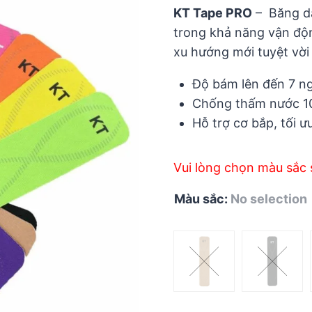
5
KT Tape PRO
– Băng dá
trong khả năng vận độn
xu hướng mới tuyệt vời
Độ bám lên đến 7 n
Chống thấm nước 100
Hỗ trợ cơ bắp, tối ư
Vui lòng chọn màu sắc 
Màu sắc
:
No selection