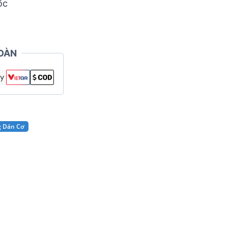
ốc
OÀN
g Dán Cơ