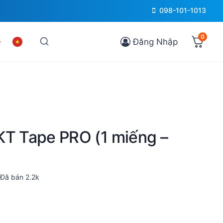
098-101-1013
0
Đăng Nhập
KT Tape PRO (1 miếng –
Đã bán
2.2k