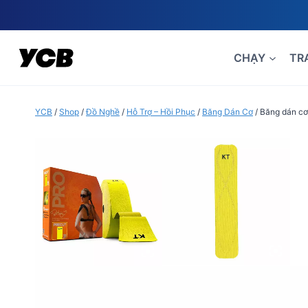
Skip
to
content
CHẠY
TR
YCB
/
Shop
/
Đồ Nghề
/
Hỗ Trợ – Hồi Phục
/
Băng Dán Cơ
/
Băng dán cơ