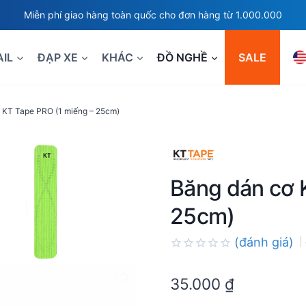
Miễn phí giao hàng toàn quốc cho đơn hàng từ 1.000.000
AIL
ĐẠP XE
KHÁC
ĐỒ NGHỀ
SALE
 KT Tape PRO (1 miếng – 25cm)
Băng dán cơ 
25cm)
(đánh giá)
Rated
0.0
35.000
₫
out
of