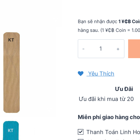
Bạn sẽ nhận được
1 ¥₵฿ Coi
hàng sau. (1 ¥₵฿ Coin = 1.0
Băng
dán
cơ
KT
Yêu Thích
Tape
PRO
Ưu Đãi
(1
Ưu đãi khi mua từ 20
miếng
-
Miễn phí giao hàng cho
25cm)
quantity
Thanh Toán Linh Ho