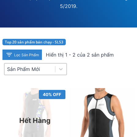
5/2019.
Top 20 sản phẩm bán chạy - SLS3
Hiển thị 1 - 2 của 2 sản phẩm
Lọc Sản Phẩm
Product Sort
Sort content
40% OFF
Hết Hàng