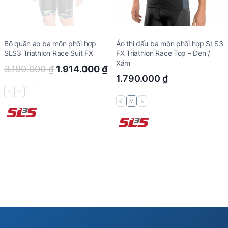
Bộ quần áo ba môn phối hợp
Áo thi đấu ba môn phối hợp SLS3
SLS3 Triathlon Race Suit FX
FX Triathlon Race Top – Đen /
Xám
Original
Current
3.190.000
₫
1.914.000
₫
1.790.000
₫
price
price
S
M
L
was:
is:
S
M
L
3.190.000 ₫.
1.914.000 ₫.