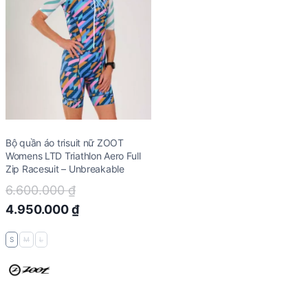
Bộ quần áo trisuit nữ ZOOT
Womens LTD Triathlon Aero Full
Zip Racesuit – Unbreakable
Original
6.600.000
₫
price
Current
4.950.000
₫
was:
price
S
M
L
6.600.000 ₫.
is:
4.950.000 ₫.