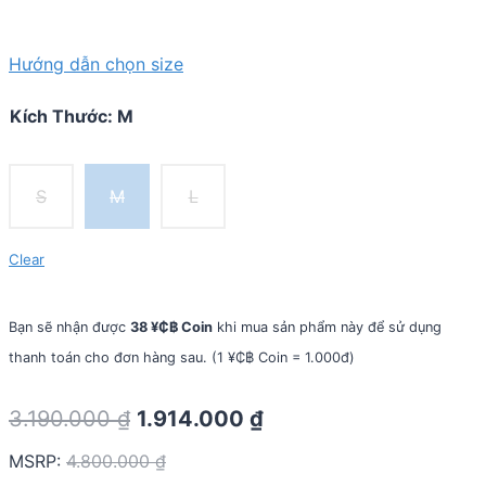
Hướng dẫn chọn size
Kích Thước
:
M
S
M
L
Clear
Bạn sẽ nhận được
38 ¥₵฿ Coin
khi mua sản phẩm này để sử dụng
thanh toán cho đơn hàng sau. (1 ¥₵฿ Coin = 1.000đ)
Original
Current
3.190.000
₫
1.914.000
₫
price
price
MSRP
:
4.800.000
₫
was:
is: