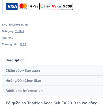
quantity
SKU:
SFX119-BBC-m
Category:
Tri Suit
Tag:
HKD
Thương hiệu:
SLS3
Description
Chăm sóc – Bảo quản
Hướng Dẫn Chọn Size
Additional information
Bộ quần áo Triathlon Race Suit FX 2019 thuộc dòng