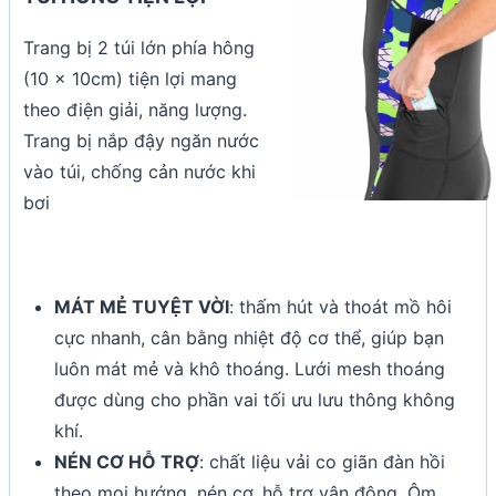
Trang bị 2 túi lớn phía hông
(10 x 10cm) tiện lợi mang
theo điện giải, năng lượng.
Trang bị nắp đậy ngăn nước
vào túi, chống cản nước khi
bơi
MÁT MẺ TUYỆT VỜI
: thấm hút và thoát mồ hôi
cực nhanh, cân bằng nhiệt độ cơ thể, giúp bạn
luôn mát mẻ và khô thoáng. Lưới mesh thoáng
được dùng cho phần vai tối ưu lưu thông không
khí.
NÉN CƠ HỖ TRỢ
: chất liệu vải co giãn đàn hồi
theo mọi hướng, nén cơ, hỗ trợ vận động. Ôm