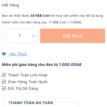
3.190.000 ₫.
1.914.000 ₫.
Hết Hàng
Bạn sẽ nhận được
38 ¥₵฿ Coin
khi mua sản phẩm này để sử dụng
thanh toán cho đơn hàng sau. (1 ¥₵฿ Coin = 1.000đ)
Bộ
Đặt Mua
quần
áo
ba
Yêu Thích
môn
Miễn phí giao hàng cho đơn từ 1.000.000đ
phối
hợp
Thanh Toán Linh Hoạt
SLS3
Giao Hàng Toàn Quốc
Triathlon
Đổi Trả Dễ Dàng
Race
Suit
THANH TOÁN AN TOÀN
FX