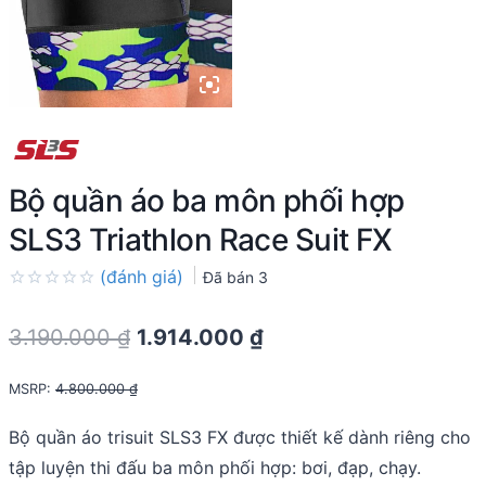
Bộ quần áo ba môn phối hợp
SLS3 Triathlon Race Suit FX
(đánh giá)
Đã bán
3
Rated
0.0
Original
Current
3.190.000
₫
1.914.000
₫
out
of
price
price
5
MSRP
:
4.800.000
₫
was:
is:
3.190.000 ₫.
1.914.000 ₫.
Bộ quần áo trisuit SLS3 FX được thiết kế dành riêng cho
tập luyện thi đấu ba môn phối hợp: bơi, đạp, chạy.