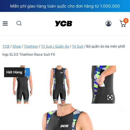
Skip
Miễn phí giao hàng toàn quốc cho đơn hàng từ 1.000.000
to
content
0
YCB
/
Shop
/
Triathlon
/
Tri Suit / Quần Áo
/
Tri Suit
/
Bộ quần áo ba môn phối
hợp SLS3 Triathlon Race Suit FX
40% OFF
Hết Hàng