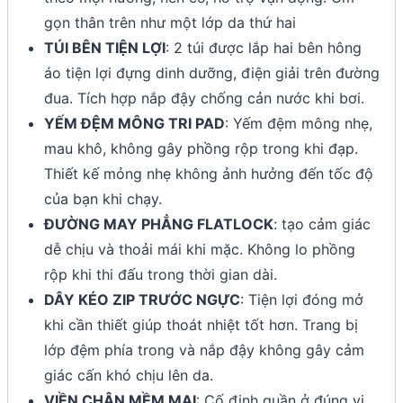
gọn thân trên như một lớp da thứ hai
TÚI BÊN TIỆN LỢI
: 2 túi được lắp hai bên hông
áo tiện lợi đựng dinh dưỡng, điện giải trên đường
đua. Tích hợp nắp đậy chống cản nước khi bơi.
YẾM ĐỆM MÔNG TRI PAD
: Yếm đệm mông nhẹ,
mau khô, không gây phồng rộp trong khi đạp.
Thiết kế mỏng nhẹ không ảnh hưởng đến tốc độ
của bạn khi chạy.
ĐƯỜNG MAY PHẲNG FLATLOCK
: tạo cảm giác
dễ chịu và thoải mái khi mặc. Không lo phồng
rộp khi thi đấu trong thời gian dài.
DÂY KÉO ZIP TRƯỚC NGỰC
: Tiện lợi đóng mở
khi cần thiết giúp thoát nhiệt tốt hơn. Trang bị
lớp đệm phía trong và nắp đậy không gây cảm
giác cấn khó chịu lên da.
VIỀN CHÂN MỀM MẠI
: Cố định quần ở đúng vị