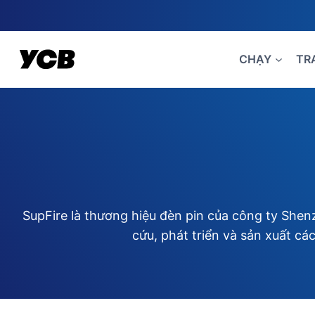
Skip
to
content
CHẠY
TR
SupFire là thương hiệu đèn pin của công ty She
cứu, phát triển và sản xuất cá