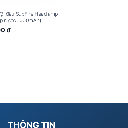
đội đầu SupFire Headlamp
pin sạc 1000mAh)
00
₫
THÔNG TIN