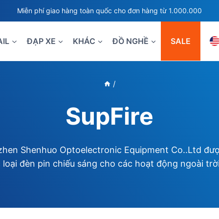
Miễn phí giao hàng toàn quốc cho đơn hàng từ 1.000.000
AIL
ĐẠP XE
KHÁC
ĐỒ NGHỀ
SALE
/
SupFire
nzhen Shenhuo Optoelectronic Equipment Co..Ltd đư
c loại đèn pin chiếu sáng cho các hoạt động ngoài trời