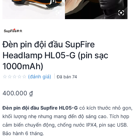
Đèn pin đội đầu SupFire
Headlamp HL05-G (pin sạc
1000mAh)
(đánh giá)
Đã bán
74
Rated
0.0
400.000
₫
out
of
5
Đèn pin đội đầu Supfire HL05-G
có kích thước nhỏ gọn,
khối lượng nhẹ nhưng mang đến độ sáng cao. Tích hợp
cảm biến chuyển động, chống nước IPX4, pin sạc USB.
Bảo hành 6 tháng.