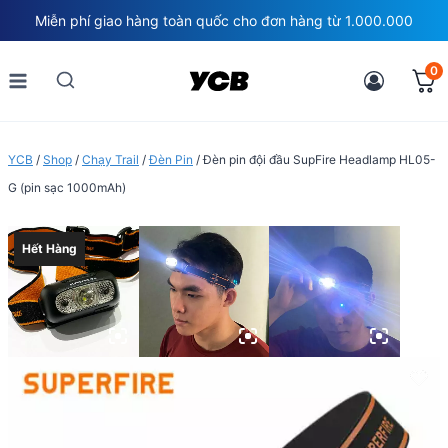
Skip
Miễn phí giao hàng toàn quốc cho đơn hàng từ 1.000.000
to
content
0
YCB
/
Shop
/
Chạy Trail
/
Đèn Pin
/
Đèn pin đội đầu SupFire Headlamp HL05-
G (pin sạc 1000mAh)
Hết Hàng