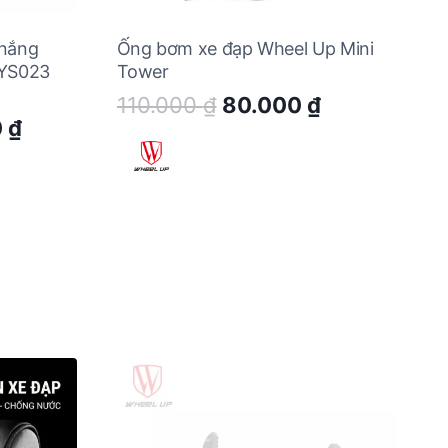
 nắng
Ống bơm xe đạp Wheel Up Mini
 YS023
Tower
Original
Current
110.000
₫
80.000
₫
Current
0
₫
price
price
price
was:
is:
is:
110.000 ₫.
80.000 ₫.
 ₫.
208.000 ₫.