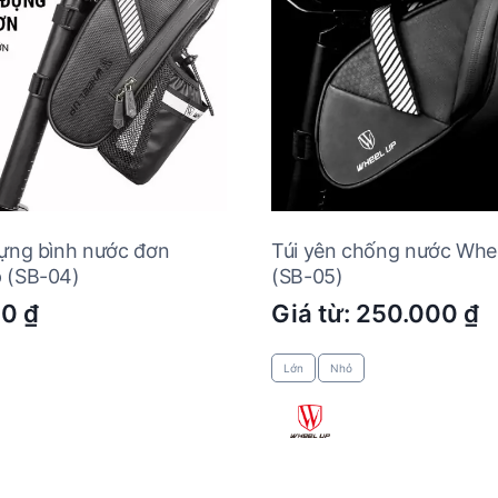
đựng bình nước đơn
Túi yên chống nước Whe
 (SB-04)
(SB-05)
00
₫
Giá từ:
250.000
₫
Lớn
Nhỏ