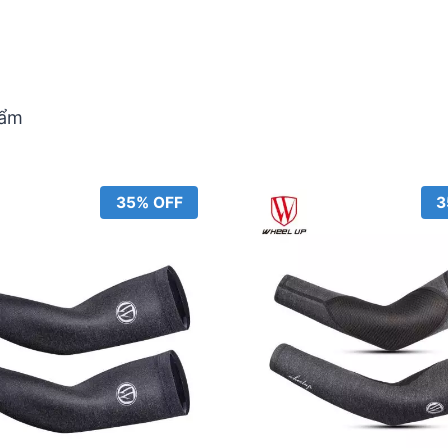
hẩm
35% OFF
3