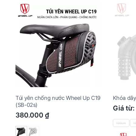
Túi yên chống nước Wheel Up C19
Khóa dây
(SB-02s)
Giá từ:
380.000
₫
120cm
1