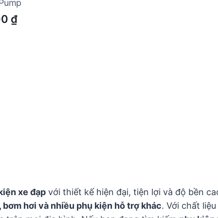
 Pump
00
₫
kiện xe đạp
với thiết kế hiện đại, tiện lợi và độ bề
i, bơm hơi và nhiều phụ kiện hỗ trợ khác
. Với chất li