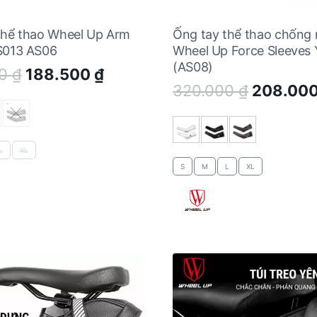
thể thao Wheel Up Arm
Ống tay thể thao chống
S013 AS06
Wheel Up Force Sleeves
(AS08)
Original
Current
00
₫
188.500
₫
Original
320.000
₫
208.00
price
price
price
was:
is:
was:
290.000 ₫.
188.500 ₫.
320.000
L
XL
S
M
L
XL