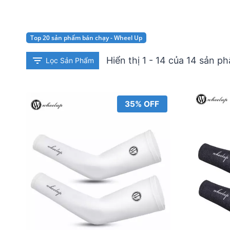
Top 20 sản phẩm bán chạy - Wheel Up
Hiển thị 1 - 14 của 14 sản p
Lọc Sản Phẩm
35% OFF