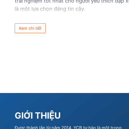
trải nghiệm tốt nhất cho người yêu thích đạp 
là một lựa chọn đáng tin cậy.
Xem chi tiết
GIỚI THIỆU
Được thành lập từ năm 2014, YCB tự hào là một trong