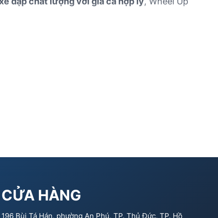
xe đạp chất lượng với giá cả hợp lý
, Wheel Up
CỬA HÀNG
196 Bùi Tá Hán, phường An Phú, TP. Thủ Đức, TP. Hồ