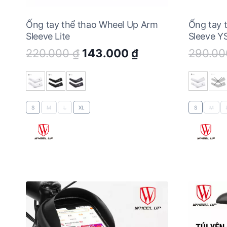
Ống tay thể thao Wheel Up Arm
Ống tay 
Sleeve Lite
Sleeve Y
Original
Current
220.000
₫
143.000
₫
290.0
price
price
was:
is:
220.000 ₫.
143.000 ₫.
S
M
L
XL
S
M