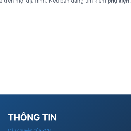
xe trên mọi địa hình. Nếu bạn đang tìm kiếm
phụ kiện 
THÔNG TIN
Câu chuyện của YCB