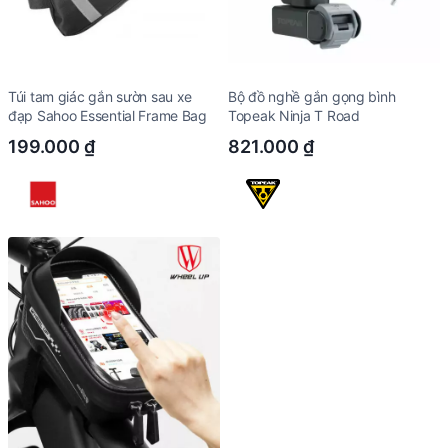
Túi tam giác gắn sườn sau xe
Bộ đồ nghề gắn gọng bình
đạp Sahoo Essential Frame Bag
Topeak Ninja T Road
199.000
₫
821.000
₫