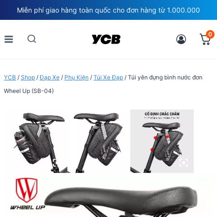
Skip
Miễn phí giao hàng toàn quốc cho đơn hàng từ 1.000.000
to
content
0
YCB
/
Shop
/
Đạp Xe
/
Phụ Kiện
/
Túi Xe Đạp
/
Túi yên đựng bình nước đơn
Wheel Up (SB-04)