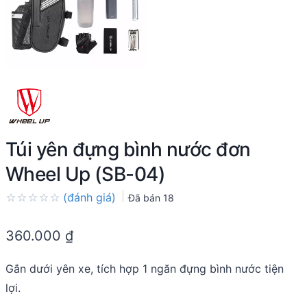
Túi yên đựng bình nước đơn
Wheel Up (SB-04)
(đánh giá)
Đã bán
18
Rated
0.0
360.000
₫
out
of
5
Gắn dưới yên xe, tích hợp 1 ngăn đựng bình nước tiện
lợi.