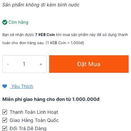
Sản phẩm không đi kèm bình nước
Còn hàng
Bạn sẽ nhận được
7 ¥₵฿ Coin
khi mua sản phẩm này để sử dụng thanh
toán cho đơn hàng sau. (1 ¥₵฿ Coin = 1.000đ)
Túi
Đặt Mua
yên
đựng
bình
Yêu Thích
nước
Miễn phí giao hàng cho đơn từ 1.000.000đ
đơn
Wheel
Thanh Toán Linh Hoạt
Up
Giao Hàng Toàn Quốc
(SB-
Đổi Trả Dễ Dàng