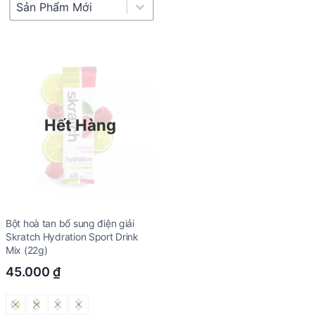
Product Sort
Sort content
Hết Hàng
Bột hoà tan bổ sung điện giải
Skratch Hydration Sport Drink
Mix (22g)
45.000
₫