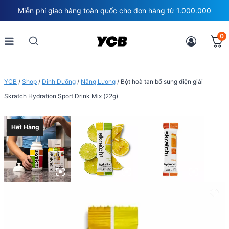
Skip
Miễn phí giao hàng toàn quốc cho đơn hàng từ 1.000.000
to
content
0
YCB
/
Shop
/
Dinh Dưỡng
/
Năng Lượng
/
Bột hoà tan bổ sung điện giải
Skratch Hydration Sport Drink Mix (22g)
Hết Hàng