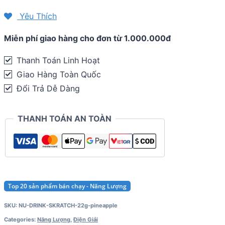
bổ
Yêu Thích
sung
Miễn phí giao hàng cho đơn từ 1.000.000đ
điện
giải
Thanh Toán Linh Hoạt
Skratch
Giao Hàng Toàn Quốc
Hydration
Đổi Trả Dễ Dàng
Sport
Drink
THANH TOÁN AN TOÀN
Mix
(22g)
quantity
Top 20 sản phẩm bán chạy - Năng Lượng
SKU:
NU-DRINK-SKRATCH-22g-pineapple
Categories:
Năng Lượng
,
Điện Giải