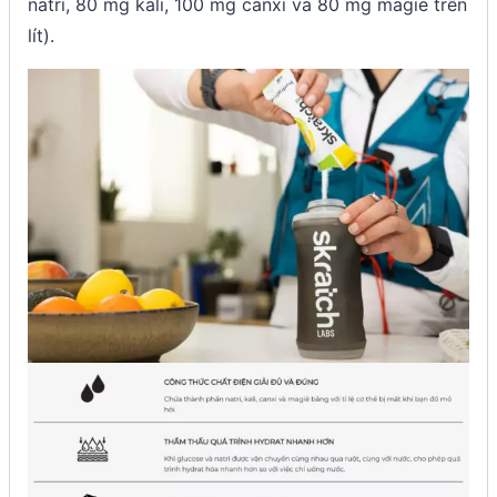
natri, 80 mg kali, 100 mg canxi và 80 mg magie trên
lít).