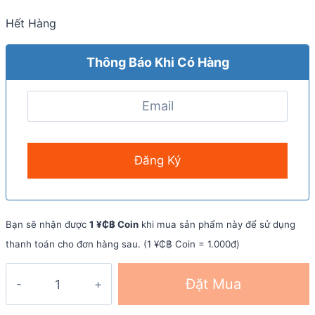
Hết Hàng
Thông Báo Khi Có Hàng
Bạn sẽ nhận được
1 ¥₵฿ Coin
khi mua sản phẩm này để sử dụng
thanh toán cho đơn hàng sau. (1 ¥₵฿ Coin = 1.000đ)
Bột
Đặt Mua
hoà
tan