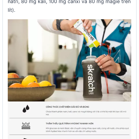
natri, 80 mg kali, 100 mg canxi và 80 mg magie trên
lít).