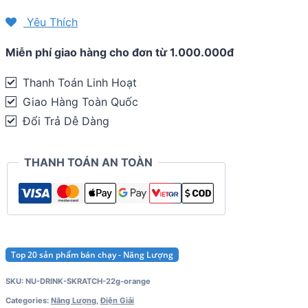
bổ
Yêu Thích
sung
Miễn phí giao hàng cho đơn từ 1.000.000đ
điện
giải
Thanh Toán Linh Hoạt
Skratch
Giao Hàng Toàn Quốc
Hydration
Đổi Trả Dễ Dàng
Sport
Drink
THANH TOÁN AN TOÀN
Mix
(22g)
quantity
Top 20 sản phẩm bán chạy - Năng Lượng
SKU:
NU-DRINK-SKRATCH-22g-orange
Categories:
Năng Lượng
,
Điện Giải