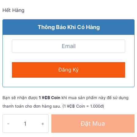
Hết Hàng
Thông Báo Khi Có Hàng
Bạn sẽ nhận được
1 ¥₵฿ Coin
khi mua sản phẩm này để sử dụng
thanh toán cho đơn hàng sau. (1 ¥₵฿ Coin = 1.000đ)
Bột
Đặt Mua
hoà
tan