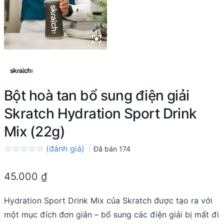
Bột hoà tan bổ sung điện giải
Skratch Hydration Sport Drink
Mix (22g)
(đánh giá)
Đã bán
174
Rated
0.0
45.000
₫
out
of
5
Hydration Sport Drink Mix của Skratch được tạo ra với
một mục đích đơn giản – bổ sung các điện giải bị mất đi