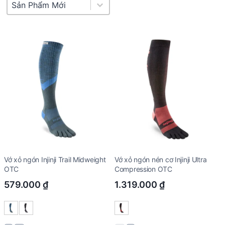
Product Sort
Sort content
Vớ xỏ ngón Injinji Trail Midweight
Vớ xỏ ngón nén cơ Injinji Ultra
OTC
Compression OTC
579.000
₫
1.319.000
₫