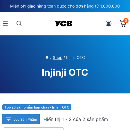
Skip
Miễn phí giao hàng toàn quốc cho đơn hàng từ 1.000.000
to
content
0
/
Shop
/
Injinji OTC
Injinji OTC
Top 20 sản phẩm bán chạy - Injinji OTC
Hiển thị 1 - 2 của 2 sản phẩm
Lọc Sản Phẩm