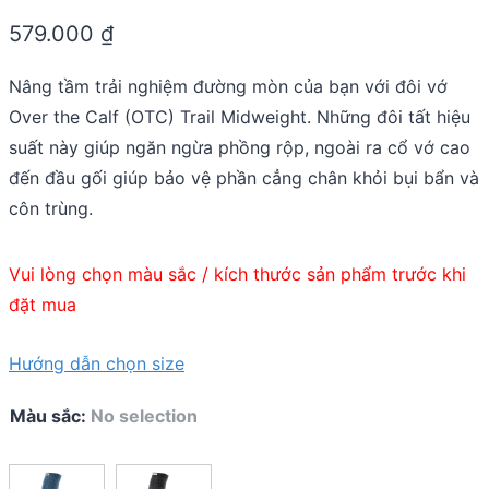
0.0
579.000
₫
out
of
5
Nâng tầm trải nghiệm đường mòn của bạn với đôi vớ
Over the Calf (OTC) Trail Midweight. Những đôi tất hiệu
suất này giúp ngăn ngừa phồng rộp, ngoài ra cổ vớ cao
đến đầu gối giúp bảo vệ phần cẳng chân khỏi bụi bẩn và
côn trùng.
Vui lòng chọn màu sắc / kích thước sản phẩm trước khi
đặt mua
Hướng dẫn chọn size
Màu sắc
:
No selection