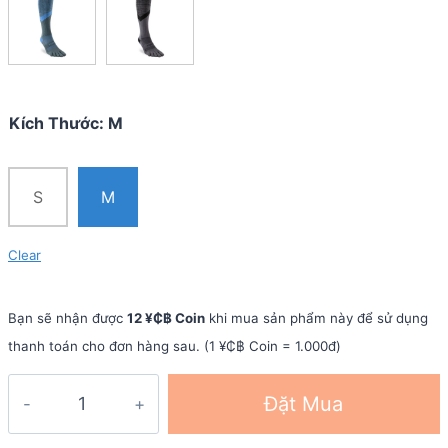
Kích Thước
:
M
S
M
Clear
Bạn sẽ nhận được
12 ¥₵฿ Coin
khi mua sản phẩm này để sử dụng
thanh toán cho đơn hàng sau. (1 ¥₵฿ Coin = 1.000đ)
Vớ
Đặt Mua
xỏ
ngón