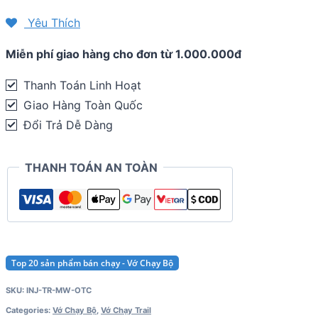
Injinji
Yêu Thích
Trail
Miễn phí giao hàng cho đơn từ 1.000.000đ
Midweight
OTC
Thanh Toán Linh Hoạt
quantity
Giao Hàng Toàn Quốc
Đổi Trả Dễ Dàng
THANH TOÁN AN TOÀN
Top 20 sản phẩm bán chạy - Vớ Chạy Bộ
SKU:
INJ-TR-MW-OTC
Categories:
Vớ Chạy Bộ
,
Vớ Chạy Trail