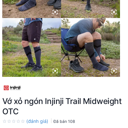
Vớ xỏ ngón Injinji Trail Midweight
OTC
(đánh giá)
Đã bán
108
Rated