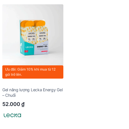
Ưu đãi: Giảm 10% khi mua từ 12
gói trở lên.
Gel năng lượng Lecka Energy Gel
– Chuối
52.000
₫