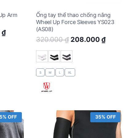
 Up Arm
Ống tay thể thao chống nắng
Wheel Up Force Sleeves YS023
(AS08)
Current
0
₫
Original
Current
320.000
₫
208.000
₫
price
price
price
is:
was:
is:
 ₫.
188.500 ₫.
320.000 ₫.
208.000 ₫
S
M
L
XL
5% OFF
35% OFF