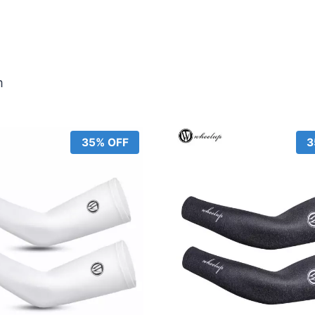
m
35% OFF
3