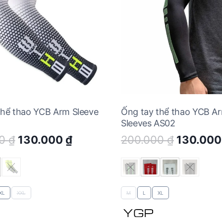
thể thao YCB Arm Sleeve
Ống tay thể thao YCB A
Sleeves AS02
Original
Current
Original
00
₫
130.000
₫
200.000
₫
130.00
price
price
price
was:
is:
was:
200.000 ₫.
130.000 ₫.
200.000
XL
XXL
M
L
XL