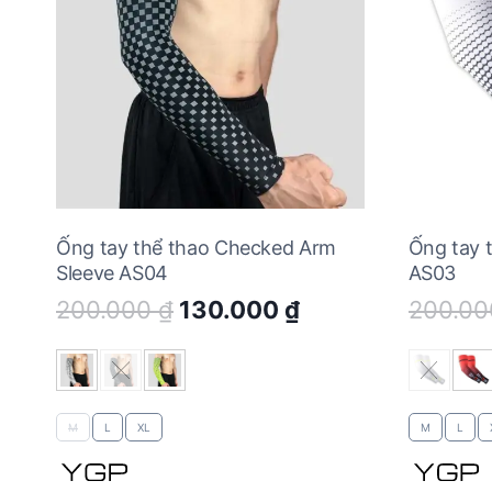
Ống tay thể thao Checked Arm
Ống tay 
Sleeve AS04
AS03
Original
Current
200.000
₫
130.000
₫
200.0
price
price
was:
is:
200.000 ₫.
130.000 ₫.
M
L
XL
M
L