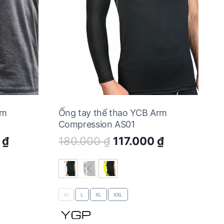
rm
Ống tay thể thao YCB Arm
Compression AS01
Current
Original
Current
0
₫
180.000
₫
117.000
₫
price
price
price
is:
was:
is:
 ₫.
130.000 ₫.
180.000 ₫.
117.000 ₫.
M
L
XL
XXL