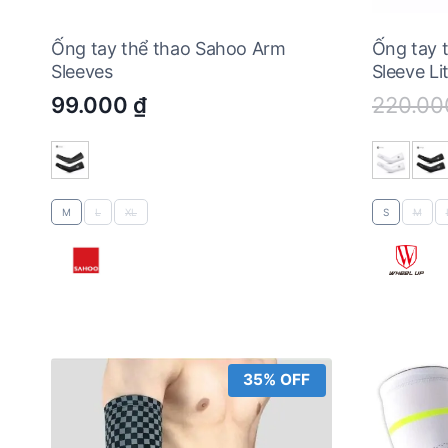
Ống tay thể thao Sahoo Arm
Ống tay 
Sleeves
Sleeve Li
99.000
₫
220.0
M
L
XL
S
M
35% OFF