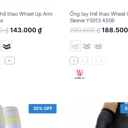
thể thao Wheel Up Arm
Ống tay thể thao Wheel
te
Sleeve YS013 AS06
Original
Current
Original
00
₫
143.000
₫
290.000
₫
188.50
price
price
price
was:
is:
was:
220.000 ₫.
143.000 ₫.
290.000
L
XL
S
M
L
XL
35% OFF
3