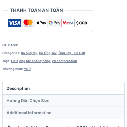
THANH TOÁN AN TOÀN
SKU:
AS01
Categories:
Bó ống tay
,
Bó Ống Tay
,
Ống Tay - Bó Calf
Tags:
HKD
,
ống tay chống nắng
,
vớ compression
Thương hiệu:
YGP
Description
Hướng Dẫn Chọn Size
Additional information