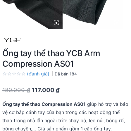
Ống tay thể thao YCB Arm
Compression AS01
(đánh giá)
Đã bán
184
Rated
0.0
Original
Current
180.000
₫
117.000
₫
out
of
price
price
5
Ống tay thể thao Compression AS01
giúp hỗ trợ và bảo
was:
is:
vệ cơ bắp cánh tay của bạn trong các hoạt động thể
180.000 ₫.
117.000 ₫.
thao trong nhà lẫn ngoài trời: chạy bộ, leo núi, bóng rổ,
bóng chuyền,… Giá sản phẩm gồm 1 cặp ống tay.