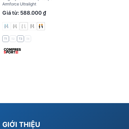
Armforce Ultralight
Giá từ:
588.000
₫
T1
T2
T3
T4
GIỚI THIỆU