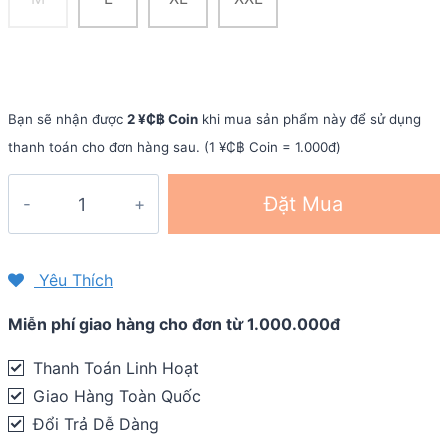
Bạn sẽ nhận được
2 ¥₵฿ Coin
khi mua sản phẩm này để sử dụng
thanh toán cho đơn hàng sau. (1 ¥₵฿ Coin = 1.000đ)
Ống
Đặt Mua
tay
thể
thao
Yêu Thích
YCB
Miễn phí giao hàng cho đơn từ 1.000.000đ
Arm
Compression
Thanh Toán Linh Hoạt
AS01
Giao Hàng Toàn Quốc
quantity
Đổi Trả Dễ Dàng