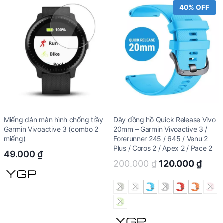
40% OFF
Miếng dán màn hình chống trầy
Dây đồng hồ Quick Release Vivo
Garmin Vivoactive 3 (combo 2
20mm – Garmin Vivoactive 3 /
miếng)
Forerunner 245 / 645 / Venu 2
Plus / Coros 2 / Apex 2 / Pace 2
49.000
₫
Original
Curr
200.000
₫
120.000
₫
price
price
was:
is:
200.000 ₫.
120.