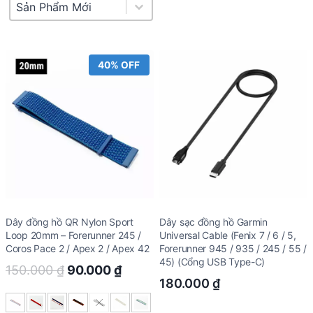
Product Sort
Sort content
40% OFF
Dây đồng hồ QR Nylon Sport
Dây sạc đồng hồ Garmin
Loop 20mm – Forerunner 245 /
Universal Cable (Fenix 7 / 6 / 5,
Coros Pace 2 / Apex 2 / Apex 42
Forerunner 945 / 935 / 245 / 55 /
45) (Cổng USB Type-C)
Original
Current
150.000
₫
90.000
₫
180.000
₫
price
price
was:
is: