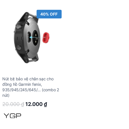
40% OFF
Nút bịt bảo vệ chân sạc cho
đồng hồ Garmin fenix,
935/945/245/645/… (combo 2
nút)
Original
Current
20.000
₫
12.000
₫
price
price
was:
is:
20.000 ₫.
12.000 ₫.