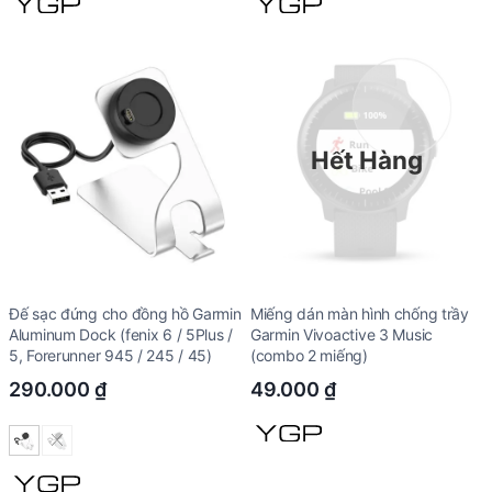
220.000 ₫.
132.000 ₫.
180.000 ₫.
108.
Hết Hàng
Đế sạc đứng cho đồng hồ Garmin
Miếng dán màn hình chống trầy
Aluminum Dock (fenix 6 / 5Plus /
Garmin Vivoactive 3 Music
5, Forerunner 945 / 245 / 45)
(combo 2 miếng)
290.000
₫
49.000
₫