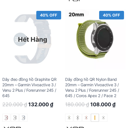
40% OFF
40% OFF
Hết Hàng
Dây đeo đồng hồ Graphite QR
Dây đồng hồ QR Nylon Band
20mm – Garmin Vivoactive 3 /
20mm – Garmin Vivoactive 3 /
Venu 2 Plus / Forerunner 245 /
Venu 2 Plus / Forerunner 245 /
645
645 / Coros Apex 2 / Pace 2
Original
Current
Original
Curr
220.000
₫
132.000
₫
180.000
₫
108.000
₫
price
price
price
price
was:
is:
was:
is: