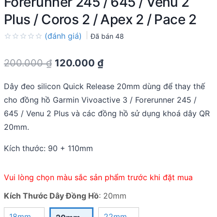
Forerunner 245 / 645 / Venu 2
Plus / Coros 2 / Apex 2 / Pace 2
(đánh giá)
Đã bán
48
Rated
0.0
Original
Current
200.000
₫
120.000
₫
out
of
price
price
5
Dây đeo silicon Quick Release 20mm dùng để thay thế
was:
is:
cho đồng hồ Garmin Vivoactive 3 / Forerunner 245 /
200.000 ₫.
120.000 ₫.
645 / Venu 2 Plus và các đồng hồ sử dụng khoá dây QR
20mm.
Kích thước: 90 + 110mm
Vui lòng chọn màu sắc sản phẩm trước khi đặt mua
Kích Thước Dây Đồng Hồ
:
20mm
18mm
22mm