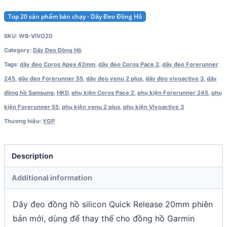
645
Top 20 sản phẩm bán chạy - Dây Đeo Đồng Hồ
/
SKU:
WB-VIVO20
Venu
Category:
Dây Đeo Đồng Hồ
2
Tags:
dây đeo Coros Apex 42mm
,
dây đeo Coros Pace 2
,
dây đeo Forerunner
Plus
245
,
dây đeo Forerunner 55
,
dây đeo venu 2 plus
,
dây đeo vivoactive 3
,
dây
/
đồng hồ Samsung
,
HKD
,
phụ kiện Coros Pace 2
,
phụ kiện Forerunner 245
,
phụ
Coros
kiện Forerunner 55
,
phụ kiện venu 2 plus
,
phụ kiện Vivoactive 3
2
Thương hiệu:
YGP
/
Apex
2
Description
/
Additional information
Pace
2
Dây đeo đồng hồ silicon Quick Release 20mm phiên
quantity
bản mới, dùng để thay thế cho đồng hồ Garmin