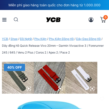
Skip
Miễn phí giao hàng toàn quốc cho đơn hàng từ 1.000.000
to
content
0
YCB
/
Shop
/
Đồ Nghề
/
Phụ Kiện
/
Phụ Kiện Đồng Hồ
/
Dây Đeo Đồng Hồ
/
Dây đồng hồ Quick Release Vivo 20mm – Garmin Vivoactive 3 / Forerunner
245 / 645 / Venu 2 Plus / Coros 2 / Apex 2 / Pace 2
40% OFF