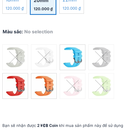
20mm
120.000
₫
120.000
₫
120.000
₫
Màu sắc
:
No selection
Bạn sẽ nhận được
2 ¥₵฿ Coin
khi mua sản phẩm này để sử dụng