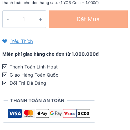
thanh toán cho đơn hàng sau. (1 ¥₵฿ Coin = 1.000đ)
Dây
Đặt Mua
đồng
hồ
Quick
Yêu Thích
Release
Miễn phí giao hàng cho đơn từ 1.000.000đ
Vivo
20mm
Thanh Toán Linh Hoạt
-
Giao Hàng Toàn Quốc
Garmin
Đổi Trả Dễ Dàng
Vivoactive
3
THANH TOÁN AN TOÀN
/
Forerunner
245
/