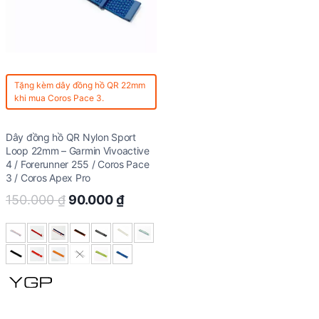
Tặng kèm
dây đồng hồ QR 22mm
khi mua Coros Pace 3.
Dây đồng hồ QR Nylon Sport
Loop 22mm – Garmin Vivoactive
4 / Forerunner 255 / Coros Pace
3 / Coros Apex Pro
Original
Current
150.000
₫
90.000
₫
price
price
was:
is:
150.000 ₫.
90.000 ₫.