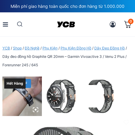
Skip
Miễn phí giao hàng toàn quốc cho đơn hàng từ 1.000.000
to
content
0
YCB
/
Shop
/
Đồ Nghề
/
Phụ Kiện
/
Phụ Kiện Đồng Hồ
/
Dây Đeo Đồng Hồ
/
Dây đeo đồng hồ Graphite QR 20mm – Garmin Vivoactive 3 / Venu 2 Plus /
Forerunner 245 / 645
40% OFF
Hết Hàng