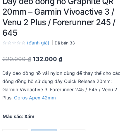
Dây đeo đồng hồ Graphite QR
20mm – Garmin Vivoactive 3 /
Venu 2 Plus / Forerunner 245 /
645
(đánh giá)
Đã bán
33
Rated
0.0
Original
Current
220.000
₫
132.000
₫
out
of
price
price
5
Dây đeo đồng hồ vải nylon dùng để thay thế cho các
was:
is:
dòng đồng hồ sử dụng dây Quick Release 20mm:
220.000 ₫.
132.000 ₫.
Garmin Vivoactive 3, Forerunner 245 / 645 / Venu 2
Plus,
Coros Apex 42mm
Màu sắc
:
Xám