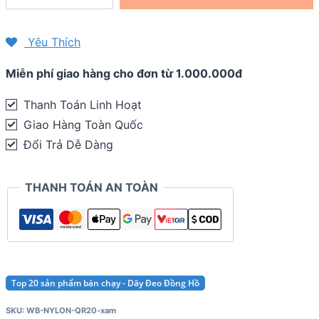
đồng
hồ
Yêu Thích
Graphite
Miễn phí giao hàng cho đơn từ 1.000.000đ
QR
20mm
Thanh Toán Linh Hoạt
-
Giao Hàng Toàn Quốc
Garmin
Đổi Trả Dễ Dàng
Vivoactive
3
THANH TOÁN AN TOÀN
/
Venu
2
Plus
/
Top 20 sản phẩm bán chạy - Dây Đeo Đồng Hồ
Forerunner
SKU:
WB-NYLON-QR20-xam
245