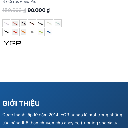
3 / Coros Apex Pro
Original
Current
150.000
₫
90.000
₫
price
price
was:
is:
150.000 ₫.
90.000 ₫.
GIỚI THIỆU
Được thành lập từ năm 2014, YCB tự hào là một trong những
cửa hàng thể thao chuyên cho chạy bộ (running specialty