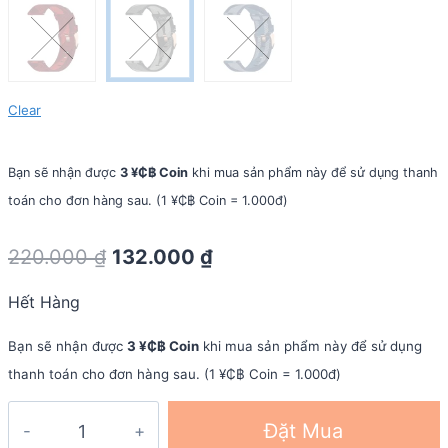
Clear
Bạn sẽ nhận được
3 ¥₵฿ Coin
khi mua sản phẩm này để sử dụng thanh
toán cho đơn hàng sau. (1 ¥₵฿ Coin = 1.000đ)
Original
Current
220.000
₫
132.000
₫
price
price
Hết Hàng
was:
is:
220.000 ₫.
132.000 ₫.
Bạn sẽ nhận được
3 ¥₵฿ Coin
khi mua sản phẩm này để sử dụng
thanh toán cho đơn hàng sau. (1 ¥₵฿ Coin = 1.000đ)
Dây
Đặt Mua
đeo