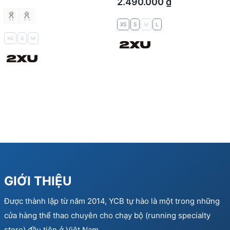
2.490.000
₫
XS
S
M
L
XS
S
M
GIỚI THIỆU
Được thành lập từ năm 2014, YCB tự hào là một trong những
cửa hàng thể thao chuyên cho chạy bộ (running specialty
store) đầu tiên ở Việt Nam…