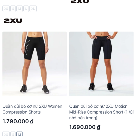
XS
S
M
L
XL
Quần đùi bó cơ nữ 2XU Women
Quần đùi bó cơ nữ 2XU Motion
Compression Shorts
Mid-Rise Compression Short (1 túi
nhỏ bên trong)
1.790.000
₫
1.690.000
₫
XS
S
M