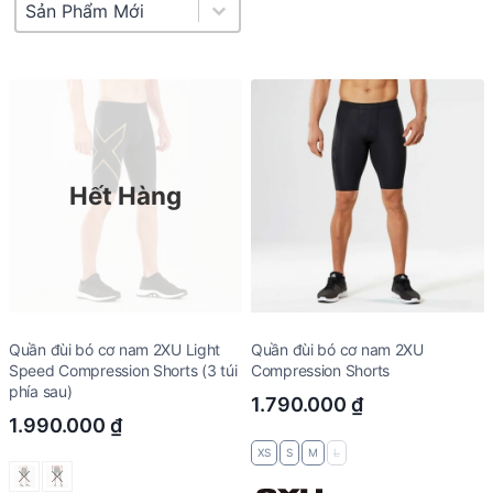
Product Sort
Sort content
Hết Hàng
Quần đùi bó cơ nam 2XU Light
Quần đùi bó cơ nam 2XU
Speed Compression Shorts (3 túi
Compression Shorts
phía sau)
1.790.000
₫
1.990.000
₫
XS
S
M
L