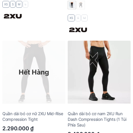
XS
S
M
L
XS
S
M
Hết Hàng
Quần dài bó cơ nữ 2XU Mid-Rise
Quần dài bó cơ nam 2XU Run
Compression Tight
Dash Compression Tights (1 Túi
Phía Sau)
2.290.000
₫