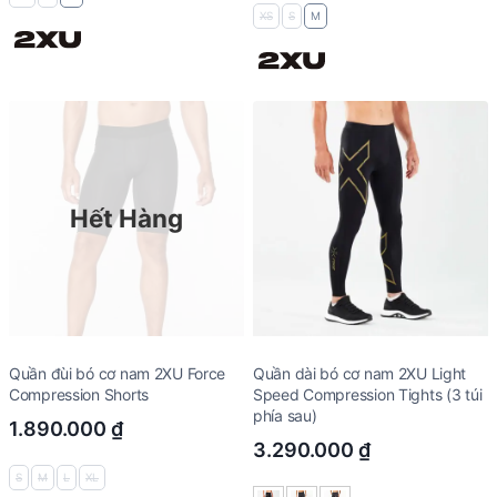
XS
S
M
Hết Hàng
Quần đùi bó cơ nam 2XU Force
Quần dài bó cơ nam 2XU Light
Compression Shorts
Speed Compression Tights (3 túi
phía sau)
1.890.000
₫
3.290.000
₫
S
M
L
XL