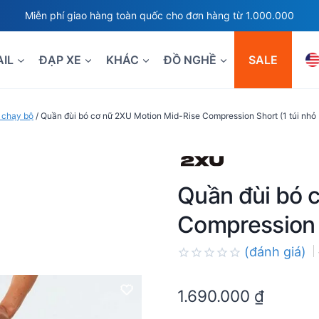
Miễn phí giao hàng toàn quốc cho đơn hàng từ 1.000.000
AIL
ĐẠP XE
KHÁC
ĐỒ NGHỀ
SALE
 chạy bộ
/
Quần đùi bó cơ nữ 2XU Motion Mid-Rise Compression Short (1 túi nhỏ 
Quần đùi bó 
Compression S
(đánh giá)
Rated
0.0
1.690.000
₫
out
of