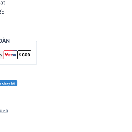
ạt
ốc
OÀN
n chạy bộ
XU nữ