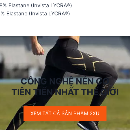
28% Elastane (Invista LYCRA®)
5% Elastane (Invista LYCRA®)
CÔNG NGHỆ NÉN CƠ
TIÊN TIẾN NHẤT THẾ GIỚI
XEM TẤT CẢ SẢN PHẨM 2XU