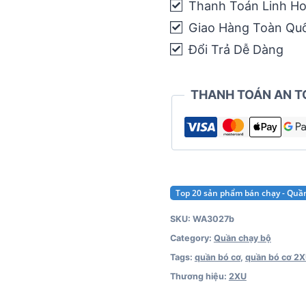
Thanh Toán Linh Ho
Mid-
Giao Hàng Toàn Qu
Rise
Compression
Đổi Trả Dễ Dàng
Short
(1
THANH TOÁN AN T
túi
nhỏ
bên
trong)
quantity
Top 20 sản phẩm bán chạy - Quầ
SKU:
WA3027b
Category:
Quần chạy bộ
Tags:
quần bó cơ
,
quần bó cơ 2
Thương hiệu:
2XU