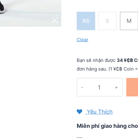
XS
S
M
Clear
Bạn sẽ nhận được
34 ¥₵฿ C
đơn hàng sau. (1 ¥₵฿ Coin =
Quần
đùi
bó
cơ
Yêu Thích
nữ
2XU
Miễn phí giao hàng cho
Motion