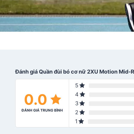
Đánh giá Quần đùi bó cơ nữ 2XU Motion Mid-R
5
0.0
4
3
ĐÁNH GIÁ TRUNG BÌNH
2
1