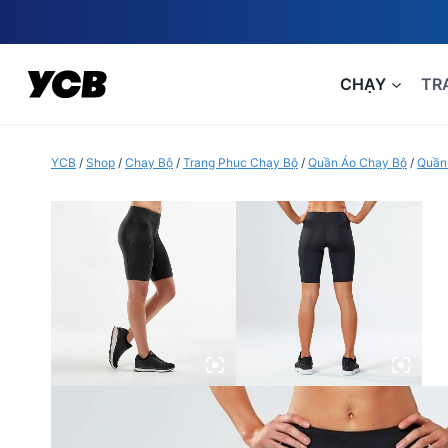
Skip
to
content
CHẠY
TR
YCB
/
Shop
/
Chạy Bộ
/
Trang Phục Chạy Bộ
/
Quần Áo Chạy Bộ
/
Quần